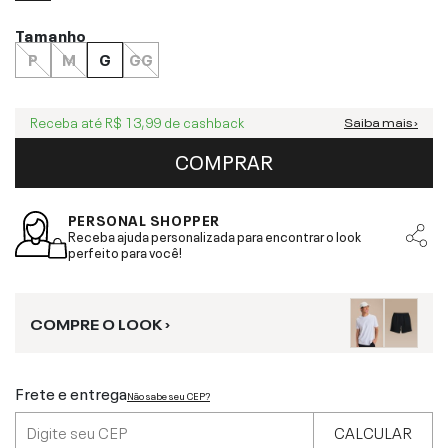
Tamanho
P
M
G
GG
Receba até
R$ 13,99
de cashback
Saiba mais ›
COMPRAR
PERSONAL SHOPPER
Receba ajuda personalizada para encontrar o look
perfeito para você!
COMPRE O LOOK ›
Frete e entrega
Não sabe seu CEP?
CALCULAR