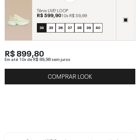
Tênis LIVE! LOOP
R$ 599,90
10x
R$ 59,99
34
35
36
37
38
39
40
R$ 899,80
Em até 10x de
R$ 89,98
sem juros
COMPRAR LOOK