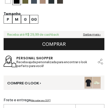
Tamanho
P
M
G
GG
Receba até
R$ 29,99
de cashback
Saiba mais ›
COMPRAR
PERSONAL SHOPPER
Receba ajuda personalizada para encontrar o look
perfeito para você!
COMPRE O LOOK ›
Frete e entrega
Não sabe seu CEP?