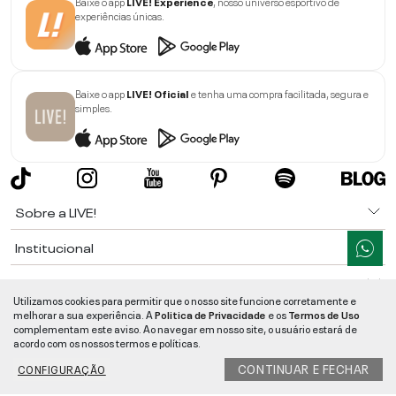
Baixe o app
LIVE! Experience
, nosso universo esportivo de
experiências únicas.
Baixe o app
LIVE! Oficial
e tenha uma compra facilitada, segura e
simples.
Sobre a LIVE!
Institucional
Informações
Utilizamos cookies para permitir que o nosso site funcione corretamente e
melhorar a sua experiência. A
Politica de Privacidade
e os
Termos de Uso
Ajuda
complementam este aviso. Ao navegar em nosso site, o usuário estará de
acordo com os nossos termos e políticas.
Segurança e Qualidade
CONTINUAR E FECHAR
CONFIGURAÇÃO
LIVE!
©
2026
- TODOS OS DIREITOS RESERVADOS -
RUA MANOEL FRANCISCO
DA COSTA, 1600 - BAIRRO VIEIRA - CEP 89257-207
-
JARAGUÁ DO SUL
/
SC
-