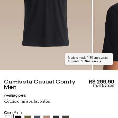
Modelo mede
1,89 cm
e veste
tamanho
M
.
Saiba mais
Camiseta Casual Comfy
R$ 299,90
Men
10x
R$ 29,99
Avaliações
Adicionar aos favoritos
Cor:
Preto