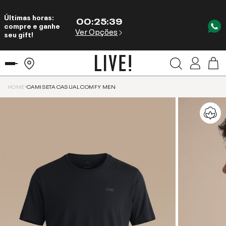
Últimas horas:
00
:
25
:
38
compre e ganhe
Ver Opções
seu gift!
HOME
CAMISETA CASUAL COMFY MEN