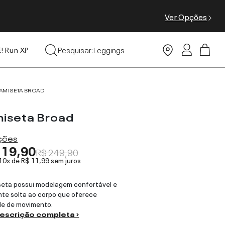
Ver Opções
Tops
Pesquisar:
Leggings
E! Run XP
Moda Praia
AMISETA BROAD
iseta Broad
ações
119,90
R$ 249,90
 10x de
R$ 11,99
sem juros
eta possui modelagem confortável e
te solta ao corpo que oferece
de de movimento.
descrição completa ›