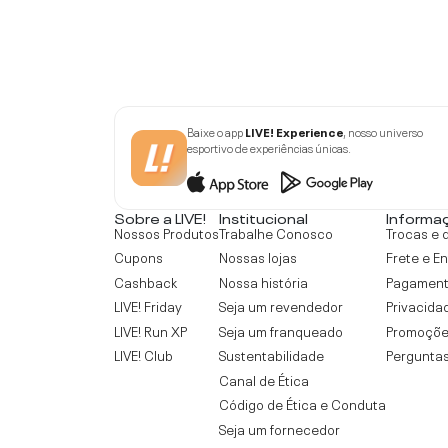
Baixe o app
LIVE! Experience
, nosso universo
esportivo de experiências únicas.
Sobre a LIVE!
Institucional
Informa
Nossos Produtos
Trabalhe Conosco
Trocas e 
Cupons
Nossas lojas
Frete e E
Cashback
Nossa história
Pagamen
LIVE! Friday
Seja um revendedor
Privacida
LIVE! Run XP
Seja um franqueado
Promoçõe
LIVE! Club
Sustentabilidade
Perguntas
Canal de Ética
Código de Ética e Conduta
Seja um fornecedor