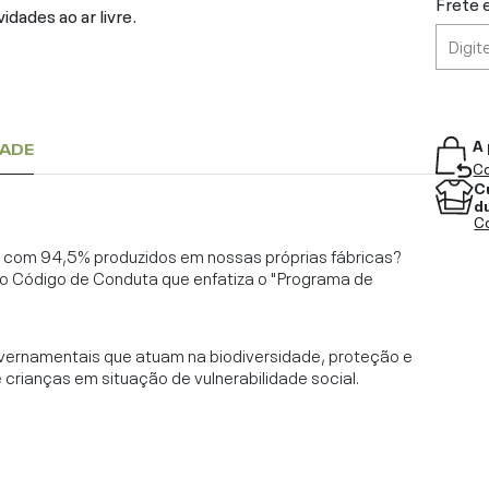
Frete 
dades ao ar livre.
A 
DADE
Co
C
d
Co
l, com 94,5% produzidos em nossas próprias fábricas?
o Código de Conduta que enfatiza o "Programa de
vernamentais que atuam na biodiversidade, proteção e
rianças em situação de vulnerabilidade social.