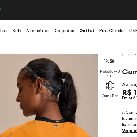
lino
Kids
Acessórios
Calçados
Outlet
Pink Cheeks
LIV
HOME
C
Cam
Proteção FPU
50+
Avali
R$ 
Quick Dry
Em até
A Camis
levemen
liberda
Veja 