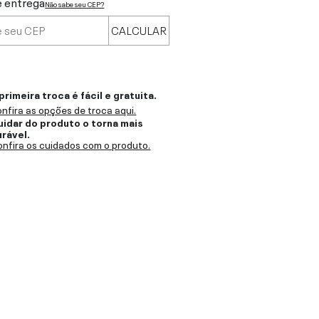
e entrega
Não sabe seu CEP?
CALCULAR
primeira troca é fácil e gratuita.
nfira as opções de troca aqui.
uidar do produto o torna mais
urável.
nfira os cuidados com o produto.