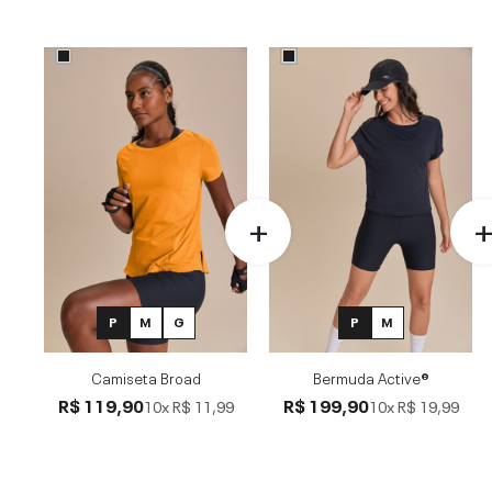
P
M
G
P
M
Camiseta Broad
Bermuda Active®
R$ 119,90
R$ 199,90
10x
R$ 11,99
10x
R$ 19,99