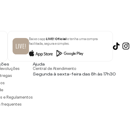
Baixe o app
LIVE! Oficial
e tenha uma compra
facilitada, segura e simples.
ções
Ajuda
devoluções
Central de Atendimento
Segunda à sexta-feira das 8h às 17h30
ntregas
tos
de
s e Regulamentos
 frequentes