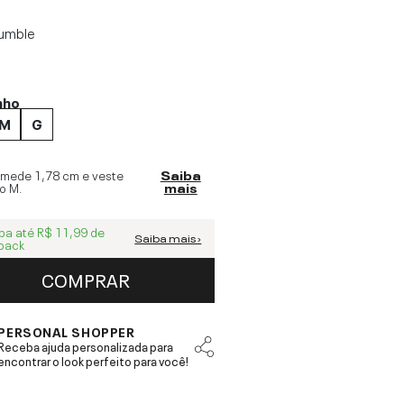
umble
nho
M
G
 mede
1,78 cm
e veste
Saiba
o
M
.
mais
ba até
R$ 11,99
de
Saiba mais ›
back
COMPRAR
PERSONAL SHOPPER
Receba ajuda personalizada para
encontrar o look perfeito para você!