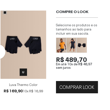
COMPRE O LOOK
Selecione os produtos e os
tamanhos ao lado para
incluir em sua sacola.
R$ 489,70
Em até 10x de
R$ 48,97
sem juros
U
Luva Thermo Color
COMPRAR LOOK
R$ 169,90
10x
R$ 16,99