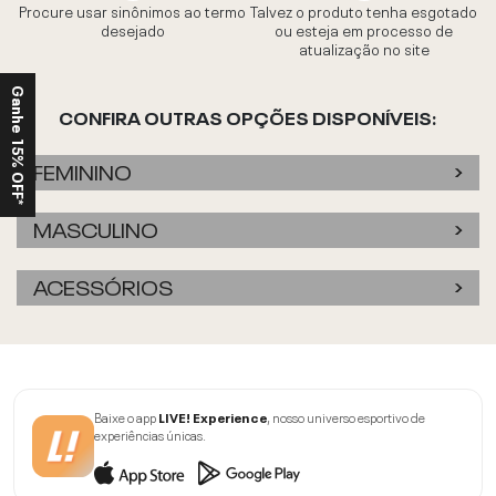
Procure usar sinônimos ao termo
Talvez o produto tenha esgotado
desejado
ou esteja em processo de
atualização no site
Ganhe 15% OFF*
CONFIRA OUTRAS OPÇÕES DISPONÍVEIS:
FEMININO
MASCULINO
ACESSÓRIOS
Baixe o app
LIVE! Experience
, nosso universo esportivo de
experiências únicas.