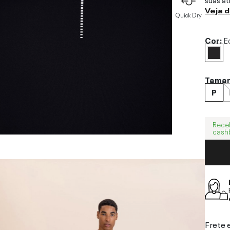
Veja 
Quick Dry
Cor:
E
Tama
P
Rece
cash
Frete 