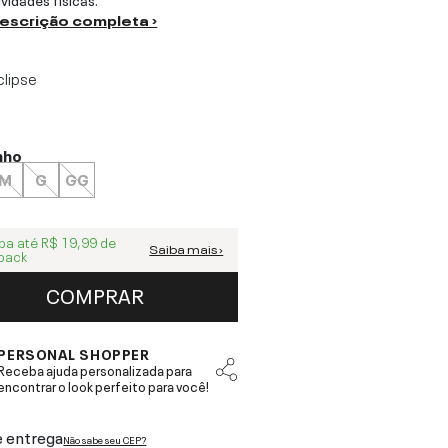
descrição completa ›
clipse
nho
M
G
GG
ba até
R$ 19,99
de
Saiba mais ›
back
COMPRAR
PERSONAL SHOPPER
Receba ajuda personalizada para
encontrar o look perfeito para você!
e entrega
Não sabe seu CEP?