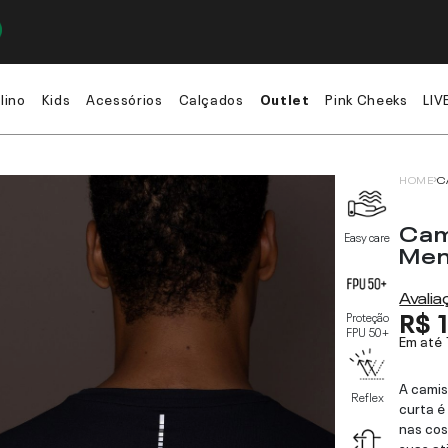
lino
Kids
Acessórios
Calçados
Outlet
Pink Cheeks
LIV
HOME
C
Cam
Easy care
Me
Avali
R$ 
Proteção
FPU 50+
Em até
A cami
Reflex
curta é 
nas cos
suas at