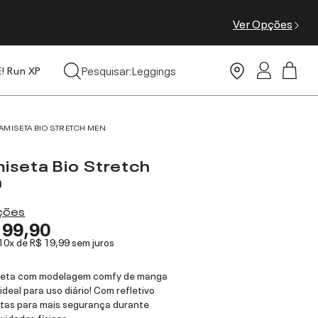
Ver Opções
Tops
Pesquisar:
Leggings
E! Run XP
Moda Praia
AMISETA BIO STRETCH MEN
iseta Bio Stretch
n
ações
199,90
 10x de
R$ 19,99
sem juros
seta com modelagem comfy de manga
ideal para uso diário! Com refletivo
tas para mais segurança durante
ividades físicas.