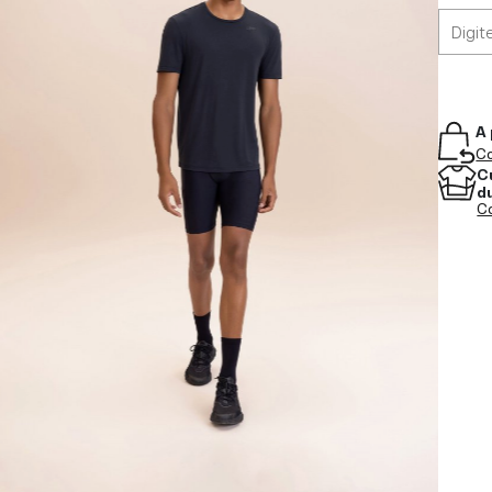
A 
Co
C
d
Co