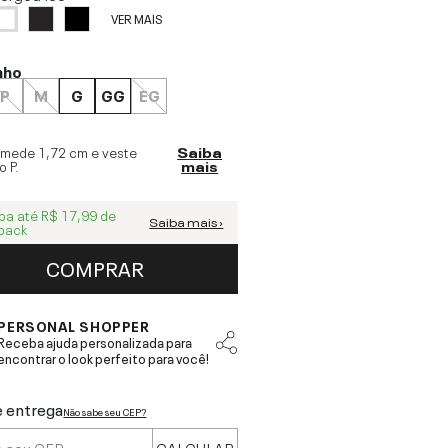
VER MAIS
nho
P
M
G
GG
EG
 mede
1,72 cm
e veste
Saiba
o
P
.
mais
ba até
R$ 17,99
de
Saiba mais ›
back
COMPRAR
PERSONAL SHOPPER
Receba ajuda personalizada para
encontrar o look perfeito para você!
e entrega
Não sabe seu CEP?
CALCULAR