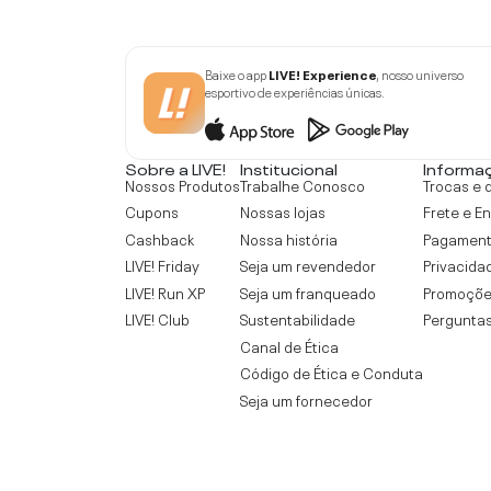
Baixe o app
LIVE! Experience
, nosso universo
esportivo de experiências únicas.
Sobre a LIVE!
Institucional
Informa
Nossos Produtos
Trabalhe Conosco
Trocas e 
Cupons
Nossas lojas
Frete e E
Cashback
Nossa história
Pagamen
LIVE! Friday
Seja um revendedor
Privacida
LIVE! Run XP
Seja um franqueado
Promoçõe
LIVE! Club
Sustentabilidade
Perguntas
Canal de Ética
Código de Ética e Conduta
Seja um fornecedor