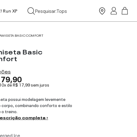
Moda Praia
Pesquisar:
Tops
E! Run XP
Leggings
AMISETA BASIC COMFORT
iseta Basic
fort
ações
179,90
 10x de
R$ 17,99
sem juros
seta possui modelagem levemente
o corpo, combinando conforto e estilo
 o treino.
descrição completa ›
erged Ice