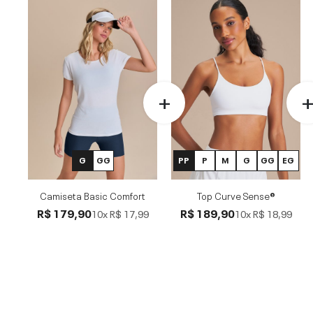
G
GG
PP
P
M
G
GG
EG
Camiseta Basic Comfort
Top Curve Sense®
R$ 179,90
R$ 189,90
10x
R$ 17,99
10x
R$ 18,99