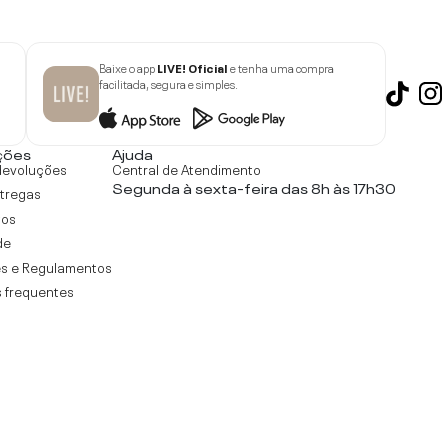
Baixe o app
LIVE! Oficial
e tenha uma compra
facilitada, segura e simples.
ções
Ajuda
devoluções
Central de Atendimento
Segunda à sexta-feira das 8h às 17h30
ntregas
tos
de
s e Regulamentos
 frequentes