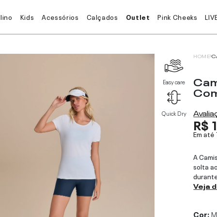
lino
Kids
Acessórios
Calçados
Outlet
Pink Cheeks
LIV
HOME
C
Cam
Easy care
Com
Avali
Quick Dry
R$ 
Em até
A Cami
solta a
durante
Veja 
Cor:
M