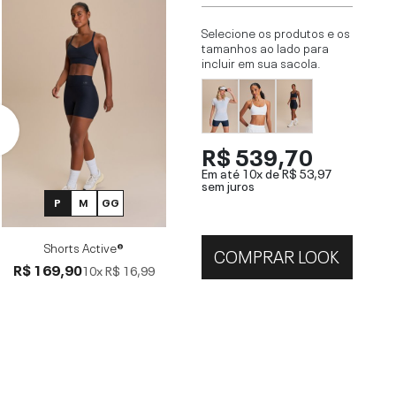
Selecione os produtos e os
tamanhos ao lado para
incluir em sua sacola.
R$ 539,70
Em até 10x de
R$ 53,97
sem juros
P
M
GG
Shorts Active®
COMPRAR LOOK
R$ 169,90
10x
R$ 16,99