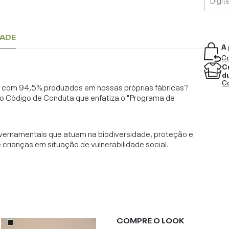
DADE
A 
Co
C
d
Co
l, com 94,5% produzidos em nossas próprias fábricas?
o Código de Conduta que enfatiza o "Programa de
vernamentais que atuam na biodiversidade, proteção e
rianças em situação de vulnerabilidade social.
COMPRE O LOOK