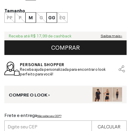
Tamanho
PP
P
M
G
GG
EG
Receba até
R$ 17,99
de cashback
Saiba mais ›
COMPRAR
PERSONAL SHOPPER
Receba ajuda personalizada para encontrar o look
perfeito para você!
COMPRE O LOOK ›
Frete e entrega
Não sabe seu CEP?
CALCULAR