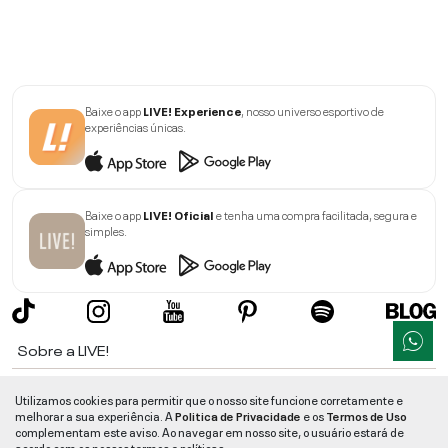
Baixe o app
LIVE! Experience
, nosso universo esportivo de
experiências únicas.
Baixe o app
LIVE! Oficial
e tenha uma compra facilitada, segura e
simples.
Sobre a LIVE!
Institucional
Utilizamos cookies para permitir que o nosso site funcione corretamente e
melhorar a sua experiência. A
Politica de Privacidade
e os
Termos de Uso
Informações
complementam este aviso. Ao navegar em nosso site, o usuário estará de
acordo com os nossos termos e políticas.