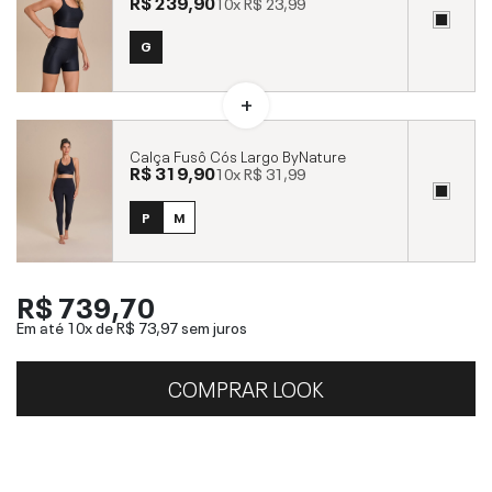
R$ 239,90
10x
R$ 23,99
G
Calça Fusô Cós Largo ByNature
R$ 319,90
10x
R$ 31,99
P
M
R$ 739,70
Em até 10x de
R$ 73,97
sem juros
COMPRAR LOOK