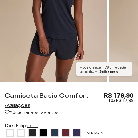
Modelo mede
1,78 cm
e veste
tamanho
M
.
Saiba mais
Camiseta Basic Comfort
R$ 179,90
10x
R$ 17,99
Avaliações
Adicionar aos favoritos
Cor:
Eclipse
VER MAIS