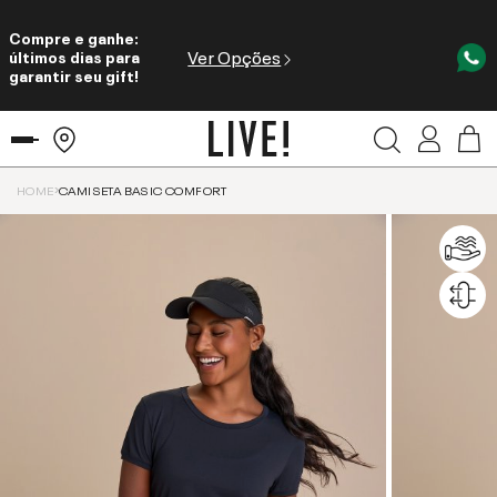
Compre e ganhe:
Ver Opções
últimos dias para
garantir seu gift!
HOME
CAMISETA BASIC COMFORT