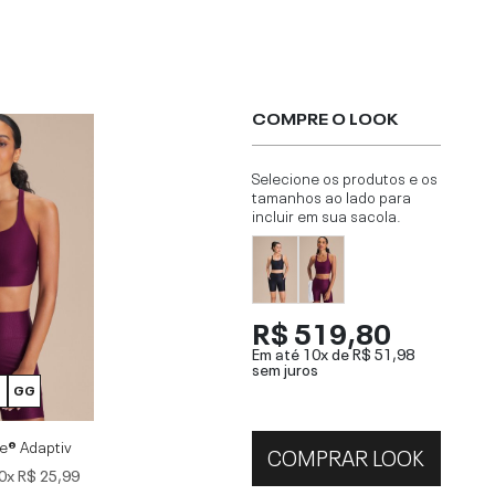
COMPRE O LOOK
Selecione os produtos e os
tamanhos ao lado para
incluir em sua sacola.
R$ 519,80
Em até 10x de
R$ 51,98
sem juros
GG
re® Adaptiv
COMPRAR LOOK
0x
R$ 25,99