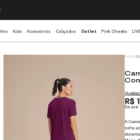
lino
Kids
Acessórios
Calçados
Outlet
Pink Cheeks
LIV
HOME
C
Cam
Com
Avali
R$ 
Em até
A Cami
solta a
durante
Veja 