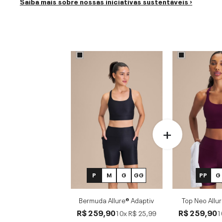
Saiba mais sobre nossas iniciativas sustentáveis ›
P
M
G
GG
PP
G
Bermuda Allure® Adaptiv
Top Neo Allu
R$ 259,90
R$ 259,90
10x
R$ 25,99
1