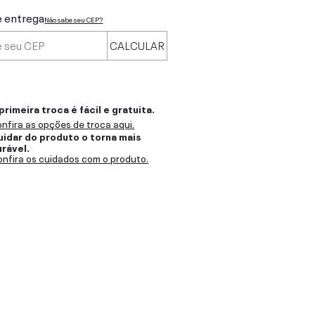
e entrega
Não sabe seu CEP?
CALCULAR
primeira troca é fácil e gratuita.
nfira as opções de troca aqui.
uidar do produto o torna mais
urável.
nfira os cuidados com o produto.