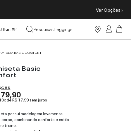
Ver Opções
Tops
Pesquisar:
Leggings
E! Run XP
Moda Praia
AMISETA BASIC COMFORT
iseta Basic
fort
ações
179,90
 10x de
R$ 17,99
sem juros
seta possui modelagem levemente
o corpo, combinando conforto e estilo
 o treino.
descrição completa ›