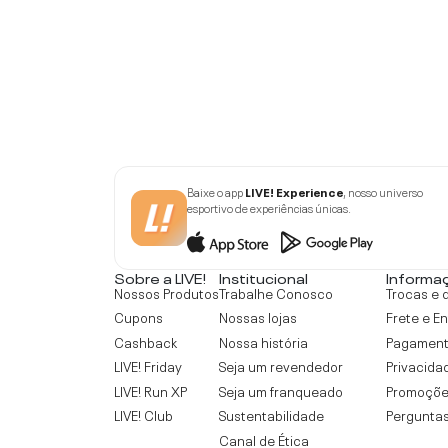
Baixe o app
LIVE! Experience
, nosso universo
esportivo de experiências únicas.
Sobre a LIVE!
Institucional
Informa
Nossos Produtos
Trabalhe Conosco
Trocas e 
Cupons
Nossas lojas
Frete e E
Cashback
Nossa história
Pagamen
LIVE! Friday
Seja um revendedor
Privacida
LIVE! Run XP
Seja um franqueado
Promoçõe
LIVE! Club
Sustentabilidade
Perguntas
Canal de Ética