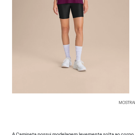
MOSTRAR
A Camiseta possui modelagem levemente solta ao corpo, 