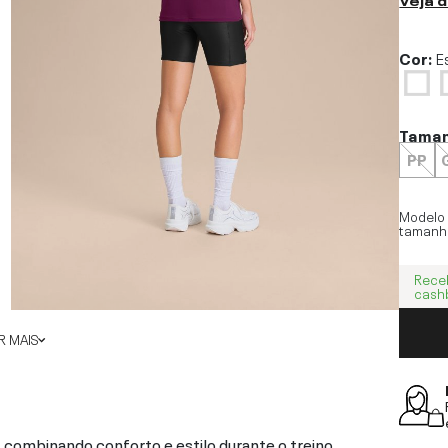
Cor:
E
Tama
PP
Modelo
tamanh
Rece
cash
 MAIS
combinando conforto e estilo durante o treino.