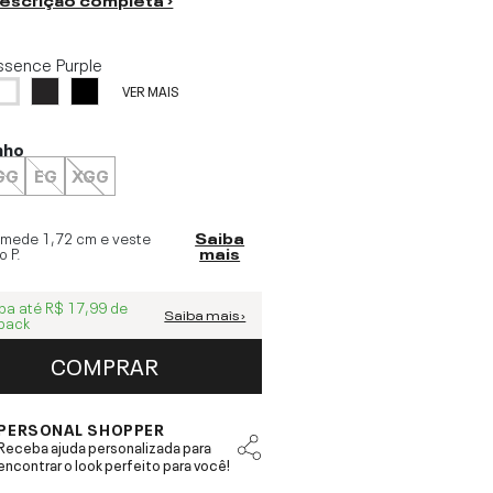
ssence Purple
VER MAIS
nho
GG
EG
XGG
 mede
1,72 cm
e veste
Saiba
o
P
.
mais
ba até
R$ 17,99
de
Saiba mais ›
back
COMPRAR
PERSONAL SHOPPER
Receba ajuda personalizada para
encontrar o look perfeito para você!