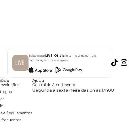
Baixe o app
LIVE! Oficial
e tenha uma compra
facilitada, segura e simples.
ções
Ajuda
devoluções
Central de Atendimento
Segunda à sexta-feira das 8h às 17h30
ntregas
tos
de
s e Regulamentos
 frequentes