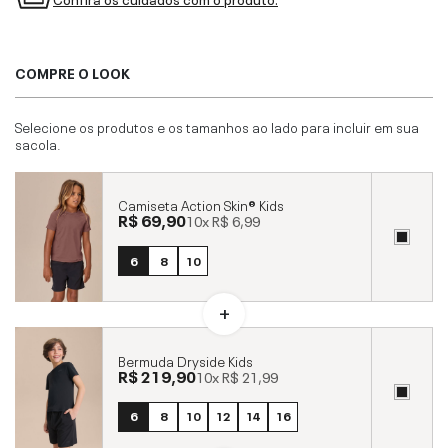
COMPRE O LOOK
Selecione os produtos e os tamanhos ao lado para incluir em sua
sacola.
Camiseta Action Skin® Kids
R$ 69,90
10x
R$ 6,99
6
8
10
Bermuda Dryside Kids
R$ 219,90
10x
R$ 21,99
6
8
10
12
14
16