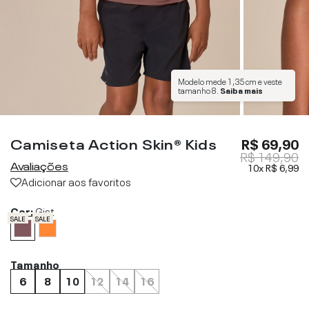
Modelo mede
1,35 cm
e veste
tamanho
8
.
Saiba mais
Camiseta Action Skin® Kids
R$ 69,90
R$ 149,90
Avaliações
10x
R$ 6,99
Adicionar aos favoritos
Cor:
Gist
SALE
SALE
Tamanho
6
8
10
12
14
16