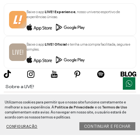
Baixe o app
LIVE! Experience
, nosso universo esportivo de
experiências únicas.
Baixe o app
LIVE! Oficial
e tenha uma compra facilitada, segura e
simples.
Sobre a LIVE!
Institucional
Utilizamos cookies para permitir que o nosso site funcione corretamente e
melhorar a sua experiência. A
Politica de Privacidade
e os
Termos de Uso
Informações
complementam este aviso. Ao navegar em nosso site, o usuário estará de
acordo com os nossos termos e políticas.
Ajuda
CONTINUAR E FECHAR
CONFIGURAÇÃO
Segurança e Qualidade