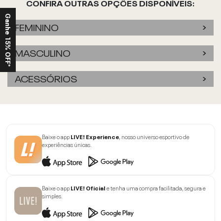
CONFIRA OUTRAS OPÇÕES DISPONÍVEIS:
Ganhe 15% OFF*
FEMININO
MASCULINO
ACESSÓRIOS
Baixe o app
LIVE! Experience
, nosso universo esportivo de
experiências únicas.
Baixe o app
LIVE! Oficial
e tenha uma compra facilitada, segura e
simples.