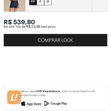
PP
P
G
R$ 539,80
Em até 10x de
R$ 53,98
sem juros
COMPRAR LOOK
Baixe o app
LIVE! Experience
, nosso universo esportivo de
experiências únicas.