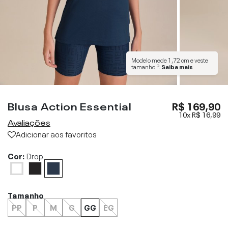
Modelo mede
1,72 cm
e veste
tamanho
P
.
Saiba mais
Blusa Action Essential
R$ 169,90
10x
R$ 16,99
Avaliações
Adicionar aos favoritos
Cor:
Drop
Tamanho
PP
P
M
G
GG
EG