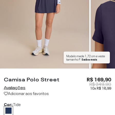
Modelo mede
1,72 cm
e veste
tamanho
P
.
Saiba mais
Camisa Polo Street
R$ 169,90
R$ 349,90
Avaliações
10x
R$ 16,99
Adicionar aos favoritos
Cor:
Tide