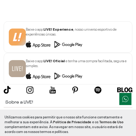
Baixe o app
LIVE! Experience
, nosso universo esportivo de
experiências únicas.
Baixe o app
LIVE! Oficial
e tenha uma compra facilitada, segura e
simples.
Sobre a LIVE!
Institucional
Utilizamos cookies para permitir que o nosso site funcione corretamente e
melhorar a sua experiência. A
Politica de Privacidade
e os
Termos de Uso
Informações
complementam este aviso. Ao navegar em nosso site, o usuário estará de
acordo com os nossos termos e políticas.