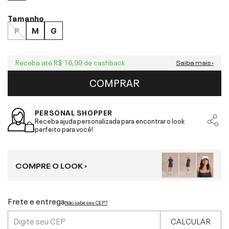
Tamanho
P
M
G
Receba até
R$ 16,99
de cashback
Saiba mais ›
COMPRAR
PERSONAL SHOPPER
Receba ajuda personalizada para encontrar o look
perfeito para você!
COMPRE O LOOK ›
Frete e entrega
Não sabe seu CEP?
CALCULAR