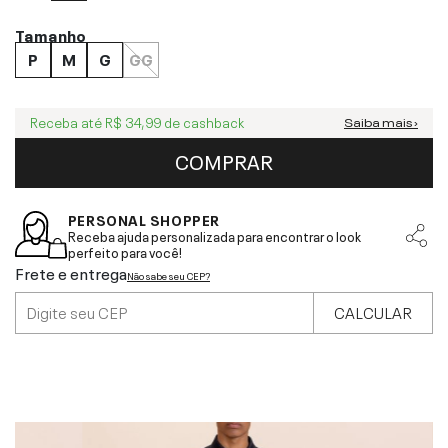
Tamanho
P
M
G
GG
Receba até
R$ 34,99
de cashback
Saiba mais ›
COMPRAR
PERSONAL SHOPPER
Receba ajuda personalizada para encontrar o look
perfeito para você!
Frete e entrega
Não sabe seu CEP?
CALCULAR