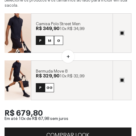
sacola.
Camisa Polo Street Men
R$ 349,90
10x
R$ 34,99
P
M
G
Bermuda Move 8
R$ 329,90
10x
R$ 32,99
P
GG
R$ 679,80
Em até 10x de
R$ 67,98
sem juros
COMPRAR LOOK