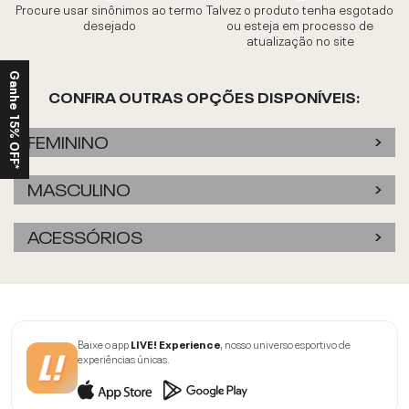
Procure usar sinônimos ao termo
Talvez o produto tenha esgotado
desejado
ou esteja em processo de
atualização no site
Ganhe 15% OFF*
CONFIRA OUTRAS OPÇÕES DISPONÍVEIS:
FEMININO
MASCULINO
ACESSÓRIOS
Baixe o app
LIVE! Experience
, nosso universo esportivo de
experiências únicas.