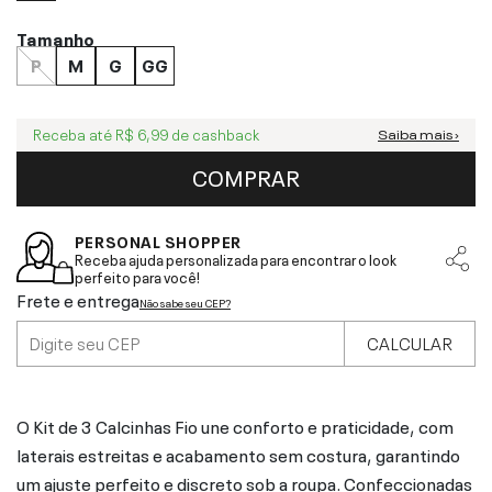
Tamanho
P
M
G
GG
Receba até
R$ 6,99
de cashback
Saiba mais ›
COMPRAR
PERSONAL SHOPPER
Receba ajuda personalizada para encontrar o look
perfeito para você!
Frete e entrega
Não sabe seu CEP?
CALCULAR
O Kit de 3 Calcinhas Fio une conforto e praticidade, com
laterais estreitas e acabamento sem costura, garantindo
um ajuste perfeito e discreto sob a roupa. Confeccionadas