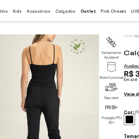
lino
Kids
Acessórios
Calçados
Outlet
Pink Cheeks
LIV
HOME
C
Cal
Fechamento
Ajustável
Avali
R$ 
Bolso funcional
Em até
Veja d
Easy care
Cor:
P
Proteção FPU
50+
Tama