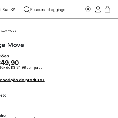
Leggings
Pesquisar:
Moda Praia
E! Run XP
Tops
ALÇA MOVE
ça Move
ações
349,90
 10x de
R$ 34,99
sem juros
escrição do produto ›
reto
nho