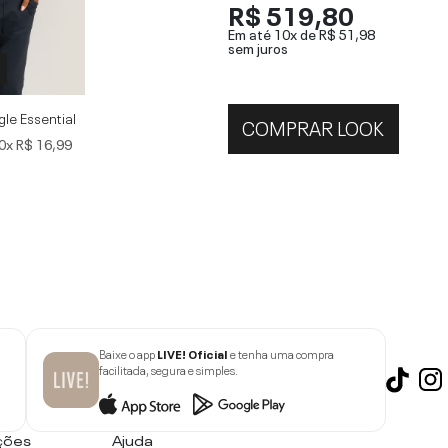
R$ 519,80
Em até 10x de
R$ 51,98
sem juros
gle Essential
COMPRAR LOOK
0x
R$ 16,99
Baixe o app
LIVE! Oficial
e tenha uma compra
facilitada, segura e simples.
ções
Ajuda