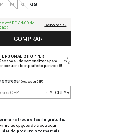
P
M
G
GG
ba até
R$ 34,99
de
Saiba mais ›
back
COMPRAR
PERSONAL SHOPPER
Receba ajuda personalizada para
encontrar o look perfeito para você!
e entrega
Não sabe seu CEP?
CALCULAR
primeira troca é fácil e gratuita.
nfira as opções de troca aqui.
uidar do produto o torna mais