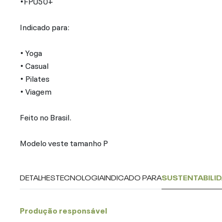
•FPU50+
Indicado para:
• Yoga
• Casual
• Pilates
• Viagem
Feito no Brasil.
Modelo veste tamanho P
DETALHES
TECNOLOGIA
INDICADO PARA
SUSTENTABILI
Produção responsável