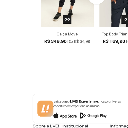
GG
G
Calça Move
Top Body Trian
R$ 349,90
R$ 169,90
10x
R$ 34,99
1
Baixe o app
LIVE! Experience
, nosso universo
esportivo de experiências únicas.
Sobre a LIVE!
Institucional
Informa