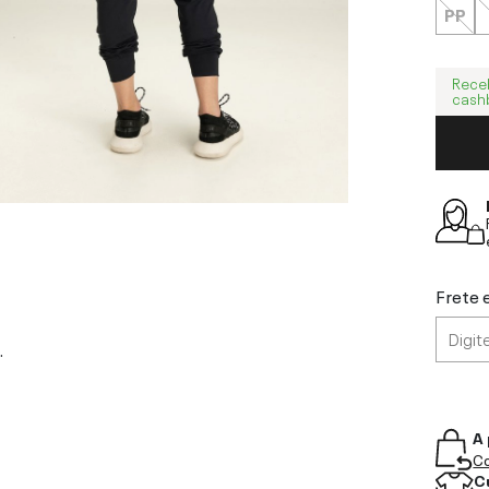
PP
Rece
cash
Frete 
.
A 
Co
C