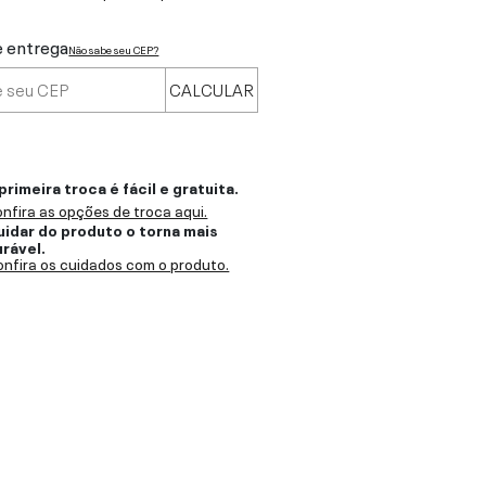
e entrega
Não sabe seu CEP?
CALCULAR
primeira troca é fácil e gratuita.
nfira as opções de troca aqui.
uidar do produto o torna mais
urável.
nfira os cuidados com o produto.