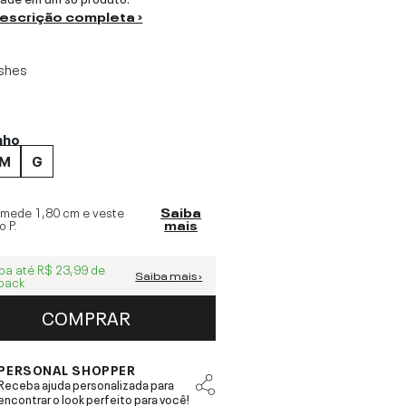
descrição completa ›
shes
nho
M
G
 mede
1,80 cm
e veste
Saiba
o
P
.
mais
ba até
R$ 23,99
de
Saiba mais ›
back
COMPRAR
PERSONAL SHOPPER
Receba ajuda personalizada para
encontrar o look perfeito para você!