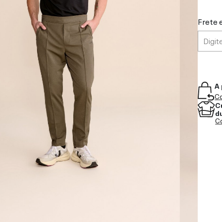
Frete 
A 
Co
C
d
Co