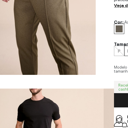
Veja 
Cor:
A
Tama
P
Modelo
tamanh
Rece
cash