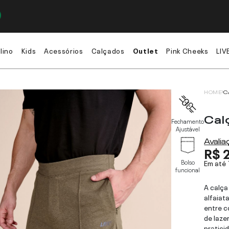
lino
Kids
Acessórios
Calçados
Outlet
Pink Cheeks
LIV
HOME
C
Cal
Fechamento
Ajustável
Avali
R$ 
Bolso
Em até
funcional
A calça
alfaiata
entre c
de laze
pratici