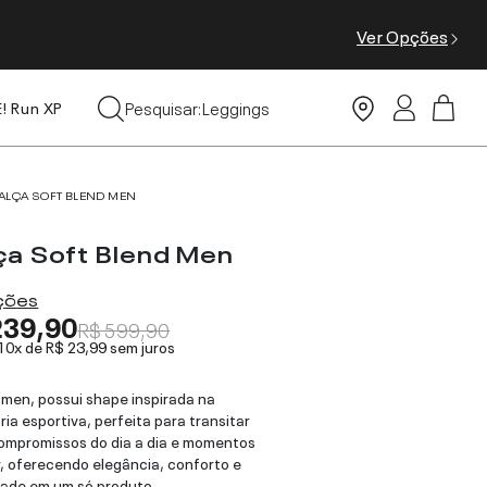
Ver Opções
Leggings
Pesquisar:
Moda Praia
E! Run XP
Tops
ALÇA SOFT BLEND MEN
ça Soft Blend Men
ações
239,90
R$ 599,90
 10x de
R$ 23,99
sem juros
 men, possui shape inspirada na
ria esportiva, perfeita para transitar
ompromissos do dia a dia e momentos
r, oferecendo elegância, conforto e
dade em um só produto.