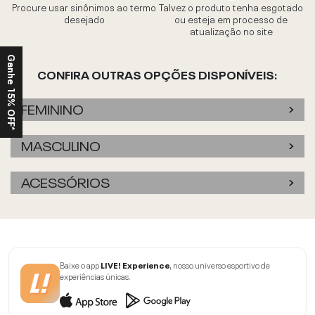
Procure usar sinônimos ao termo
Talvez o produto tenha esgotado
desejado
ou esteja em processo de
atualização no site
Ganhe 15% OFF*
CONFIRA OUTRAS OPÇÕES DISPONÍVEIS:
FEMININO
MASCULINO
ACESSÓRIOS
Baixe o app
LIVE! Experience
, nosso universo esportivo de
experiências únicas.