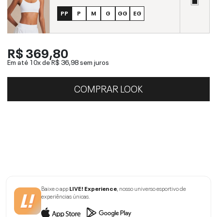
PP
P
M
G
GG
EG
R$ 369,80
Em até 10x de
R$ 36,98
sem juros
COMPRAR LOOK
Baixe o app
LIVE! Experience
, nosso universo esportivo de
experiências únicas.