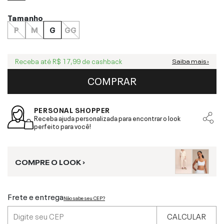
Tamanho
P
M
G
GG
Receba até
R$ 17,99
de cashback
Saiba mais ›
COMPRAR
PERSONAL SHOPPER
Receba ajuda personalizada para encontrar o look
perfeito para você!
COMPRE O LOOK ›
Frete e entrega
Não sabe seu CEP?
CALCULAR