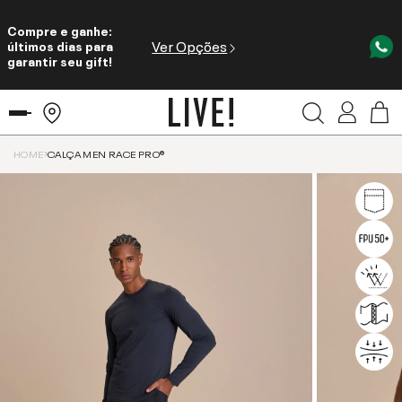
Compre e ganhe:
Ver Opções
últimos dias para
garantir seu gift!
HOME
CALÇA MEN RACE PRO®