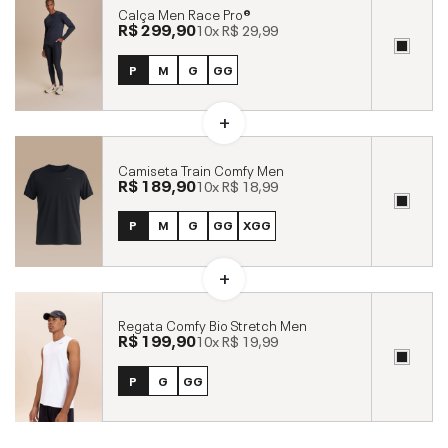
Calça Men Race Pro®
R$ 299,90
10x
R$ 29,99
P
M
G
GG
Camiseta Train Comfy Men
R$ 189,90
10x
R$ 18,99
P
M
G
GG
XGG
Regata Comfy Bio Stretch Men
R$ 199,90
10x
R$ 19,99
P
G
GG