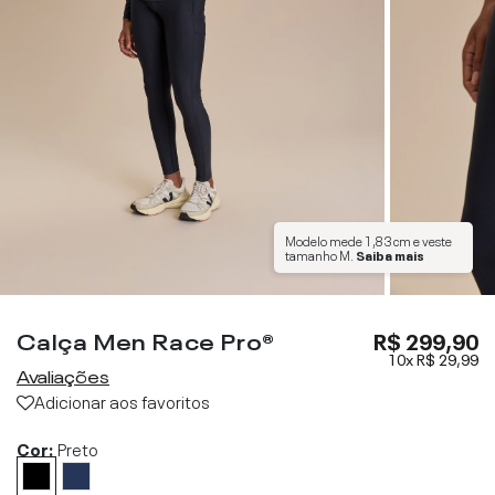
Modelo mede
1,83 cm
e veste
tamanho
M
.
Saiba mais
Calça Men Race Pro®
R$ 299,90
10x
R$ 29,99
Avaliações
Adicionar aos favoritos
Cor:
Preto