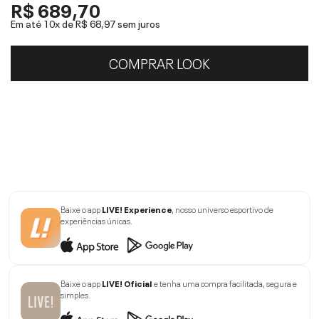
R$ 689,70
Em até 10x de
R$ 68,97
sem juros
COMPRAR LOOK
Baixe o app
LIVE! Experience
, nosso universo esportivo de
experiências únicas.
Baixe o app
LIVE! Oficial
e tenha uma compra facilitada, segura e
simples.