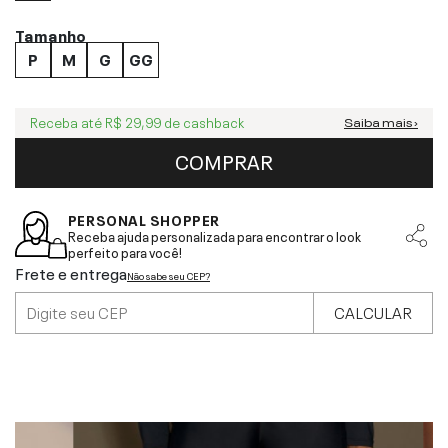
Tamanho
P
M
G
GG
Receba até
R$ 29,99
de cashback
Saiba mais ›
COMPRAR
PERSONAL SHOPPER
Receba ajuda personalizada para encontrar o look
perfeito para você!
Frete e entrega
Não sabe seu CEP?
CALCULAR