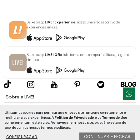
Baixe o app
LIVE! Experience
, nosso universo esportivo de
experiências únicas.
Baixe o app
LIVE! Oficial
e tenha uma compra facilitada, segura e
simples.
Sobre a LIVE!
Institucional
Utilizamos cookies para permitir que o nosso site funcione corretamente e
melhorar a sua experiência. A
Politica de Privacidade
e os
Termos de Uso
Informações
complementam este aviso. Ao navegar em nosso site, o usuário estará de
acordo com os nossos termos e políticas.
Ajuda
CONTINUAR E FECHAR
CONFIGURAÇÃO