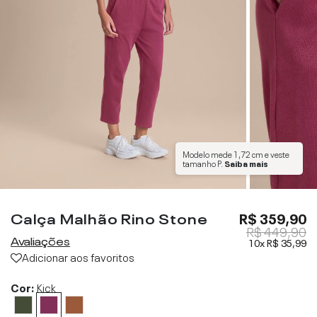
Modelo mede
1,72 cm
e veste
tamanho
P
.
Saiba mais
Calça Malhão Rino Stone
R$ 359,90
R$ 449,90
Avaliações
10x
R$ 35,99
Adicionar aos favoritos
Cor:
Kick