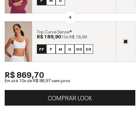
P
M
G
Top Curve Sense®
R$ 189,90
10x
R$ 18,99
PP
P
M
G
GG
EG
R$ 869,70
Em até 10x de
R$ 86,97
sem juros
COMPRAR LOOK