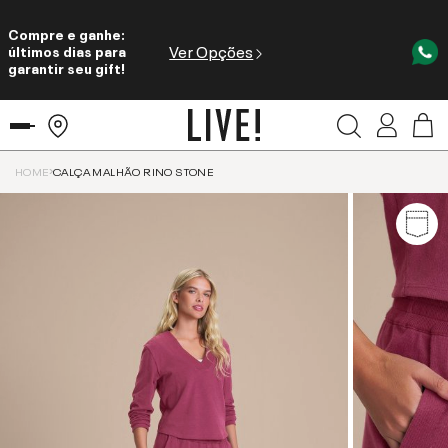
Compre e ganhe:
Ver Opções
últimos dias para
garantir seu gift!
HOME
CALÇA MALHÃO RINO STONE