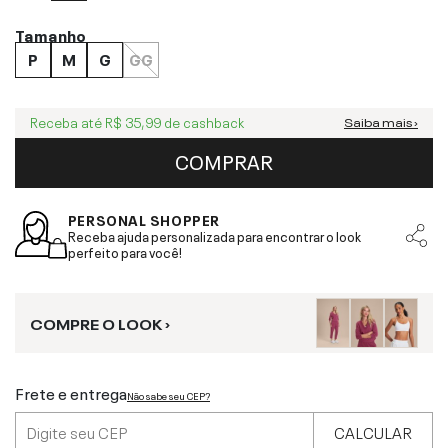
Tamanho
P
M
G
GG
Receba até
R$ 35,99
de cashback
Saiba mais ›
COMPRAR
PERSONAL SHOPPER
Receba ajuda personalizada para encontrar o look
perfeito para você!
COMPRE O LOOK ›
Frete e entrega
Não sabe seu CEP?
CALCULAR