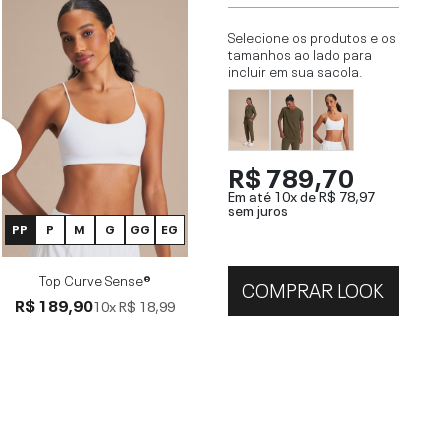
Selecione os produtos e os
tamanhos ao lado para
incluir em sua sacola.
R$ 789,70
Em até 10x de
R$ 78,97
sem juros
PP
P
M
G
GG
EG
Top Curve Sense®
COMPRAR LOOK
R$ 189,90
10x
R$ 18,99