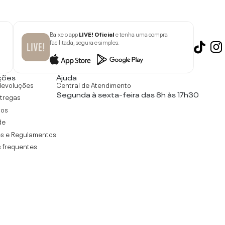
Baixe o app
LIVE! Oficial
e tenha uma compra
facilitada, segura e simples.
ções
Ajuda
devoluções
Central de Atendimento
Segunda à sexta-feira das 8h às 17h30
ntregas
tos
de
s e Regulamentos
 frequentes