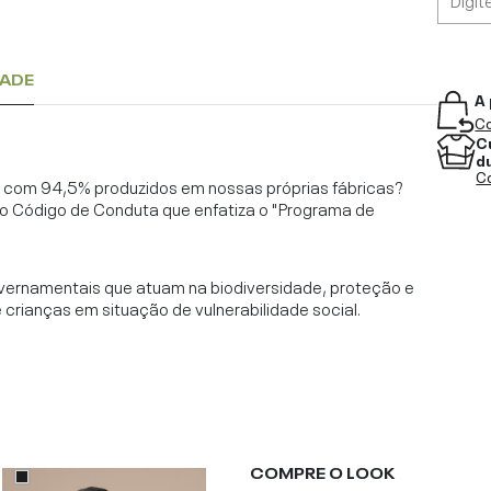
DADE
A 
Co
C
d
Co
l, com 94,5% produzidos em nossas próprias fábricas?
o Código de Conduta que enfatiza o "Programa de
vernamentais que atuam na biodiversidade, proteção e
rianças em situação de vulnerabilidade social.
COMPRE O LOOK