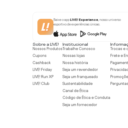
Baixe o app
LIVE! Experience
, nosso universo
esportivo de experiências únicas.
Sobre a LIVE!
Institucional
Informa
Nossos Produtos
Trabalhe Conosco
Trocas e 
Cupons
Nossas lojas
Frete e E
Cashback
Nossa história
Pagamen
LIVE! Friday
Seja um revendedor
Privacida
LIVE! Run XP
Seja um franqueado
Promoçõe
LIVE! Club
Sustentabilidade
Perguntas
Canal de Ética
Código de Ética e Conduta
Seja um fornecedor