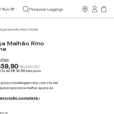
Tops
Pesquisar:
Leggings
E! Run XP
Moda Praia
ALÇA MALHÃO RINO STONE
ça Malhão Rino
ne
ações
359,90
R$ 449,90
 10x de
R$ 35,99
sem juros
 possui modelagem reta com cós em
 que proporciona melhor ajuste ao
descrição completa ›
ierce