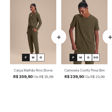
P
M
G
P
M
G
GG
Calça Malhão Rino Stone
Camiseta Comfy Pima Slim
R$ 359,90
R$ 239,90
10x
R$ 35,99
10x
R$ 23,99