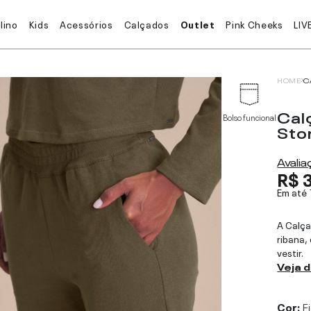
lino
Kids
Acessórios
Calçados
Outlet
Pink Cheeks
LIV
HOME
C
Cal
Bolso funcional
Sto
Avali
R$ 
Em até
A Calça
ribana,
vestir.
Veja 
Cor:
F