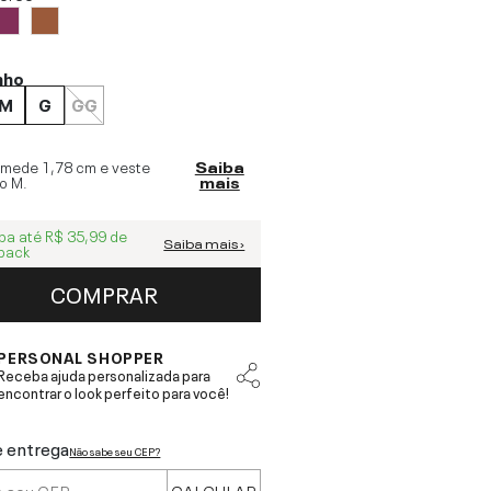
nho
M
G
GG
 mede
1,78 cm
e veste
Saiba
o
M
.
mais
ba até
R$ 35,99
de
Saiba mais ›
back
COMPRAR
PERSONAL SHOPPER
Receba ajuda personalizada para
encontrar o look perfeito para você!
e entrega
Não sabe seu CEP?
CALCULAR