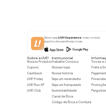
Baixe o app
LIVE! Experience
, nosso universo
esportivo de experiências únicas.
Sobre a LIVE!
Institucional
Informa
Nossos Produtos
Trabalhe Conosco
Trocas e 
Cupons
Nossas lojas
Frete e E
Cashback
Nossa história
Pagamen
LIVE! Friday
Seja um revendedor
Privacida
LIVE! Run XP
Seja um franqueado
Promoçõe
LIVE! Club
Sustentabilidade
Perguntas
Canal de Ética
Código de Ética e Conduta