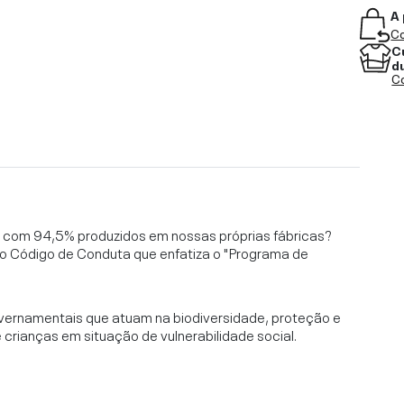
A 
Co
C
d
Co
l, com 94,5% produzidos em nossas próprias fábricas?
o Código de Conduta que enfatiza o "Programa de
vernamentais que atuam na biodiversidade, proteção e
rianças em situação de vulnerabilidade social.