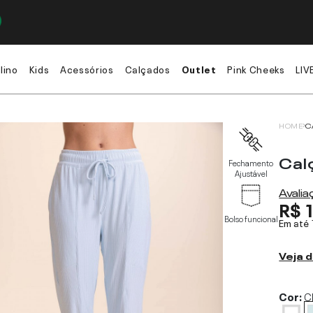
lino
Kids
Acessórios
Calçados
Outlet
Pink Cheeks
LIV
HOME
C
Calç
Fechamento
Ajustável
Avali
R$ 
Bolso funcional
Em até
Veja d
Cor:
C