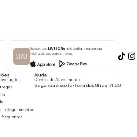
Baixe o app
LIVE! Oficial
e tenha uma compra
facilitada, segura e simples.
ções
Ajuda
devoluções
Central de Atendimento
Segunda à sexta-feira das 8h às 17h30
ntregas
tos
de
s e Regulamentos
 frequentes