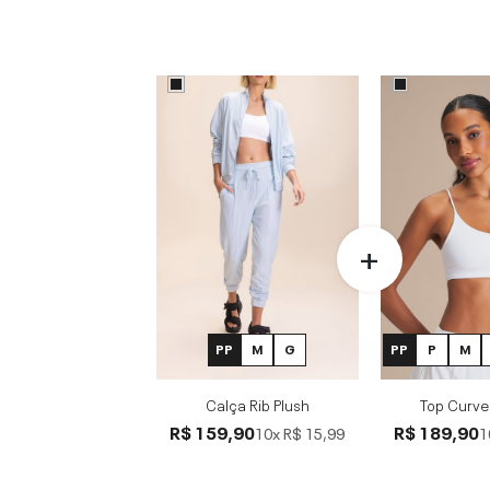
PP
M
G
PP
P
M
Calça Rib Plush
Top Curve
R$ 159,90
R$ 189,90
10x
R$ 15,99
1