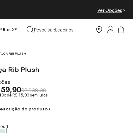
Ver Opções
Tops
Pesquisar:
Leggings
E! Run XP
Moda Praia
ALÇA RIB PLUSH
a Rib Plush
ações
159,90
R$ 399,90
 10x de
R$ 15,99
sem juros
escrição do produto ›
loud