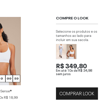
COMPRE O LOOK
Selecione os produtos e os
tamanhos ao lado para
incluir em sua sacola.
R$ 349,80
Em até 10x de
R$ 34,98
sem juros
G
GG
EG
 Sense®
COMPRAR LOOK
0x
R$ 18,99