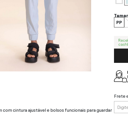
Tama
PP
Rece
cash
Frete 
 com cintura ajustável e bolsos funcionais para guardar