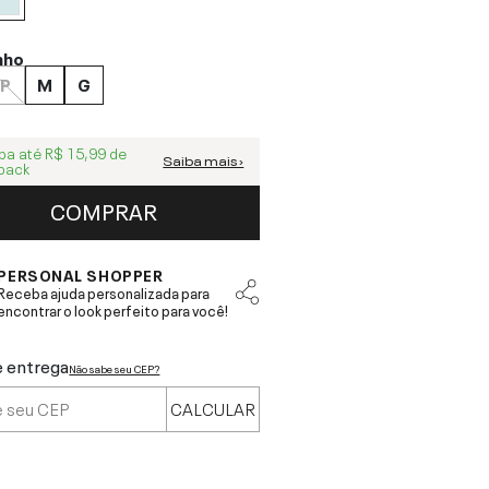
nho
P
M
G
ba até
R$ 15,99
de
Saiba mais ›
back
COMPRAR
PERSONAL SHOPPER
Receba ajuda personalizada para
encontrar o look perfeito para você!
e entrega
Não sabe seu CEP?
CALCULAR