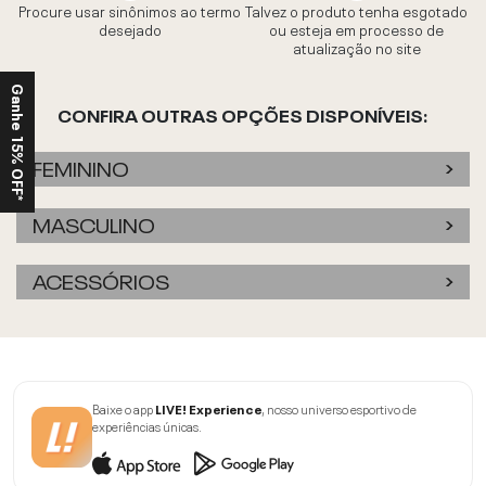
Procure usar sinônimos ao termo
Talvez o produto tenha esgotado
desejado
ou esteja em processo de
atualização no site
Ganhe 15% OFF*
CONFIRA OUTRAS OPÇÕES DISPONÍVEIS:
FEMININO
MASCULINO
ACESSÓRIOS
Baixe o app
LIVE! Experience
, nosso universo esportivo de
experiências únicas.