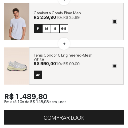
Camiseta Comfy Pima Men
R$ 259,90
10x
R$ 25,99
P
M
G
GG
Tênis Condor 3 Engineered-Mesh
White
R$ 990,00
10x
R$ 99,00
40
R$ 1.489,80
Em até 10x de
R$ 148,98
sem juros
COMPRAR LOOK