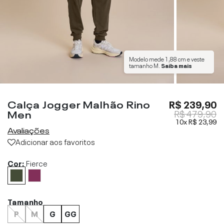
Modelo mede
1,88 cm
e veste
tamanho
M
.
Saiba mais
Calça Jogger Malhão Rino
R$ 239,90
Men
R$ 479,90
10x
R$ 23,99
Avaliações
Adicionar aos favoritos
Cor:
Fierce
Tamanho
P
M
G
GG