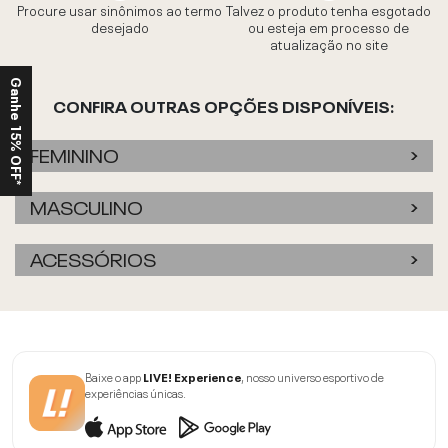
Procure usar sinônimos ao termo
Talvez o produto tenha esgotado
desejado
ou esteja em processo de
atualização no site
Ganhe 15% OFF*
CONFIRA OUTRAS OPÇÕES DISPONÍVEIS:
FEMININO
MASCULINO
ACESSÓRIOS
Baixe o app
LIVE! Experience
, nosso universo esportivo de
experiências únicas.