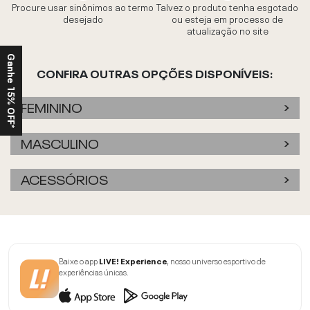
Procure usar sinônimos ao termo
Talvez o produto tenha esgotado
desejado
ou esteja em processo de
atualização no site
Ganhe 15% OFF*
CONFIRA OUTRAS OPÇÕES DISPONÍVEIS:
FEMININO
MASCULINO
ACESSÓRIOS
Baixe o app
LIVE! Experience
, nosso universo esportivo de
experiências únicas.