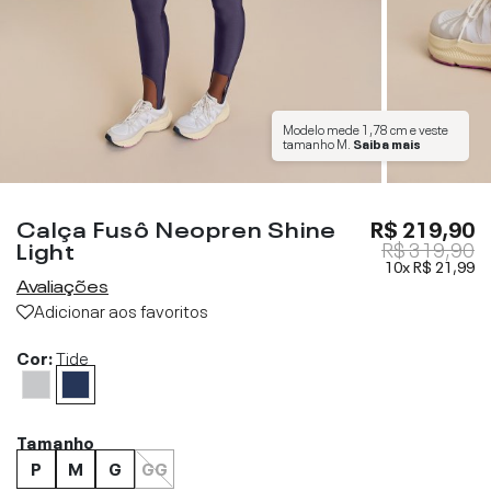
Modelo mede
1,78 cm
e veste
tamanho
M
.
Saiba mais
Calça Fusô Neopren Shine
R$ 219,90
Light
R$ 319,90
10x
R$ 21,99
Avaliações
Adicionar aos favoritos
Cor:
Tide
Tamanho
P
M
G
GG