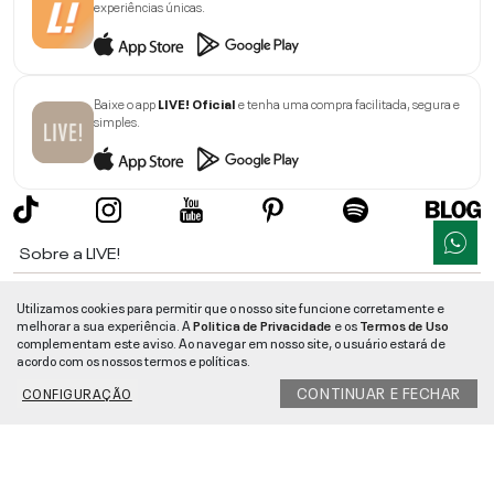
experiências únicas.
Baixe o app
LIVE! Oficial
e tenha uma compra facilitada, segura e
simples.
Sobre a LIVE!
Institucional
Utilizamos cookies para permitir que o nosso site funcione corretamente e
melhorar a sua experiência. A
Politica de Privacidade
e os
Termos de Uso
Informações
complementam este aviso. Ao navegar em nosso site, o usuário estará de
acordo com os nossos termos e políticas.
Ajuda
CONTINUAR E FECHAR
CONFIGURAÇÃO
Segurança e Qualidade
LIVE!
©
2026
- TODOS OS DIREITOS RESERVADOS -
RUA MANOEL FRANCISCO
DA COSTA, 1600 - BAIRRO VIEIRA - CEP 89257-207
-
JARAGUÁ DO SUL
/
SC
-
CNPJ:
05.108.435/0001-78
-
MAPA DO SITE