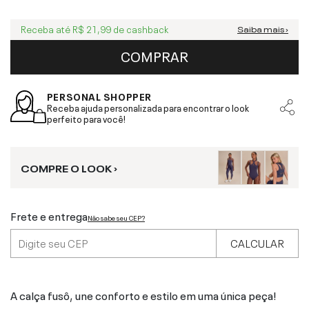
Receba até
R$ 21,99
de cashback
Saiba mais ›
COMPRAR
PERSONAL SHOPPER
Receba ajuda personalizada para encontrar o look
perfeito para você!
COMPRE O LOOK ›
Frete e entrega
Não sabe seu CEP?
CALCULAR
A calça fusô, une conforto e estilo em uma única peça!