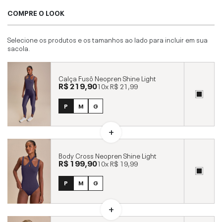
COMPRE O LOOK
Selecione os produtos e os tamanhos ao lado para incluir em sua
sacola.
Calça Fusô Neopren Shine Light
R$ 219,90
10x
R$ 21,99
P
M
G
Body Cross Neopren Shine Light
R$ 199,90
10x
R$ 19,99
P
M
G