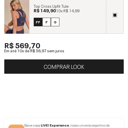
Top Cross Upfit Tule
R$ 149,90
10x
R$ 14,99
PP
P
G
R$ 569,70
Em até 10x de
R$ 56,97
sem juros
COMPRAR LOOK
Baixe o app
LIVE! Experience
, nosso universo esportivo de