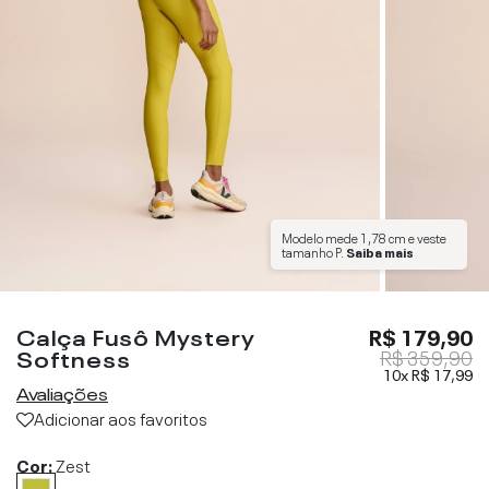
Modelo mede
1,78 cm
e veste
tamanho
P
.
Saiba mais
Calça Fusô Mystery
R$ 179,90
Softness
R$ 359,90
10x
R$ 17,99
Avaliações
Adicionar aos favoritos
Cor:
Zest