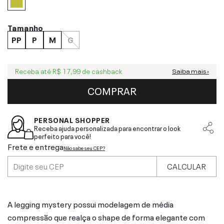
Tamanho
PP
P
M
G
Receba até
R$ 17,99
de cashback
Saiba mais ›
COMPRAR
PERSONAL SHOPPER
Receba ajuda personalizada para encontrar o look
perfeito para você!
Frete e entrega
Não sabe seu CEP?
CALCULAR
A legging mystery possui modelagem de média
compressão que realça o shape de forma elegante com