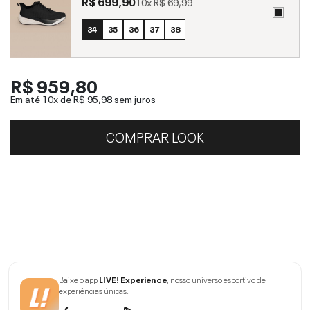
R$ 699,90
10x
R$ 69,99
34
35
36
37
38
R$ 959,80
Em até 10x de
R$ 95,98
sem juros
COMPRAR LOOK
Baixe o app
LIVE! Experience
, nosso universo esportivo de
experiências únicas.