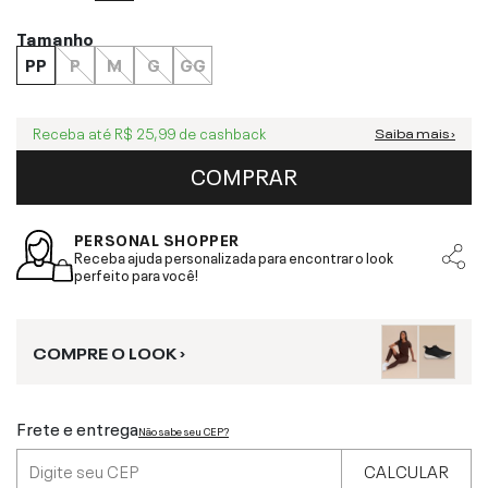
Tamanho
PP
P
M
G
GG
Receba até
R$ 25,99
de cashback
Saiba mais ›
COMPRAR
PERSONAL SHOPPER
Receba ajuda personalizada para encontrar o look
perfeito para você!
COMPRE O LOOK ›
Frete e entrega
Não sabe seu CEP?
CALCULAR