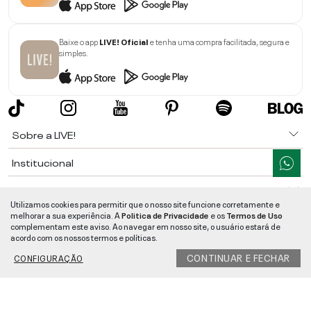
Baixe o app
LIVE! Oficial
e tenha uma compra facilitada, segura e
simples.
Sobre a LIVE!
Institucional
Informações
Utilizamos cookies para permitir que o nosso site funcione corretamente e
melhorar a sua experiência. A
Politica de Privacidade
e os
Termos de Uso
Ajuda
complementam este aviso. Ao navegar em nosso site, o usuário estará de
acordo com os nossos termos e políticas.
Segurança e Qualidade
CONTINUAR E FECHAR
CONFIGURAÇÃO
LIVE!
©
2026
- TODOS OS DIREITOS RESERVADOS -
RUA MANOEL FRANCISCO
DA COSTA, 1600 - BAIRRO VIEIRA - CEP 89257-207
-
JARAGUÁ DO SUL
/
SC
-
CNPJ:
05.108.435/0001-78
-
MAPA DO SITE