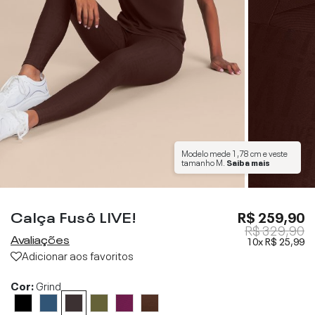
Modelo mede
1,78 cm
e veste
tamanho
M
.
Saiba mais
Calça Fusô LIVE!
R$ 259,90
R$ 329,90
Avaliações
10x
R$ 25,99
Adicionar aos favoritos
Cor:
Grind