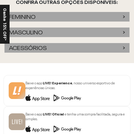
CONFIRA OUTRAS OPÇÕES DISPONÍVEIS:
Ganhe 15% OFF*
FEMININO
MASCULINO
ACESSÓRIOS
Baixe o app
LIVE! Experience
, nosso universo esportivo de
experiências únicas.
Baixe o app
LIVE! Oficial
e tenha uma compra facilitada, segura e
simples.