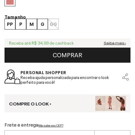
Tamanho
PP
P
M
G
GG
Receba até
R$ 34,99
de cashback
Saiba mais ›
COMPRAR
PERSONAL SHOPPER
Receba ajuda personalizada para encontrar o look
perfeito para você!
COMPRE O LOOK ›
Frete e entrega
Não sabe seu CEP?