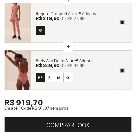
Regata Cropped Allure® Adaptiv
R$ 219,90
10x
R$ 21,99
G
Body Asa Delta Allure® Adaptiv
R$ 349,90
10x
R$ 34,99
PP
P
M
G
R$ 919,70
Em até 10x de
R$ 91,97
sem juros
COMPRAR LOOK