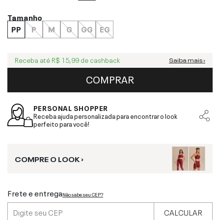
Tamanho
PP
P
M
G
GG
EG
Receba até
R$ 15,99
de cashback
Saiba mais ›
COMPRAR
PERSONAL SHOPPER
Receba ajuda personalizada para encontrar o look
perfeito para você!
COMPRE O LOOK ›
Frete e entrega
Não sabe seu CEP?
CALCULAR