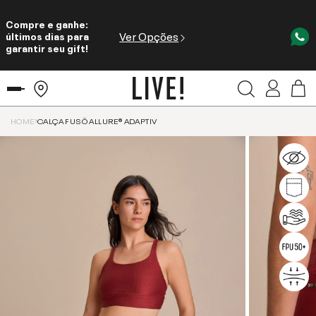
Compre e ganhe:
Ver Opções
últimos dias para
garantir seu gift!
HOME
CALÇA FUSÔ ALLURE® ADAPTIV