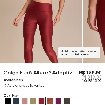
Modelo mede
1,70 cm
e veste
tamanho
P
.
Saiba mais
Calça Fusô Allure® Adaptiv
R$ 159,90
R$ 319,90
Avaliações
10x
R$ 15,99
Adicionar aos favoritos
Cor:
Risk