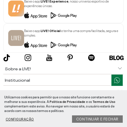
Baixe o app
LIVE! Experience
, nosso universo esportivo de
experiências únicas.
Baixe o app
LIVE! Oficial
e tenha uma compra facilitada, segura e
simples.
Sobre a LIVE!
Institucional
Informações
Utilizamos cookies para permitir que o nosso site funcione corretamente e
melhorar a sua experiência. A
Politica de Privacidade
e os
Termos de Uso
Ajuda
complementam este aviso. Ao navegar em nosso site, o usuário estará de
acordo com os nossos termos e políticas.
Segurança e Qualidade
CONTINUAR E FECHAR
CONFIGURAÇÃO
LIVE!
©
2026
- TODOS OS DIREITOS RESERVADOS -
RUA MANOEL FRANCISCO
DA COSTA, 1600 - BAIRRO VIEIRA - CEP 89257-207
-
JARAGUÁ DO SUL
/
SC
-