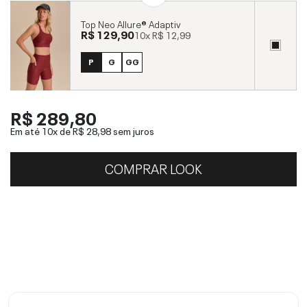
Top Neo Allure® Adaptiv
R$ 129,90
10x
R$ 12,99
P
G
GG
R$ 289,80
Em até 10x de
R$ 28,98
sem juros
COMPRAR LOOK