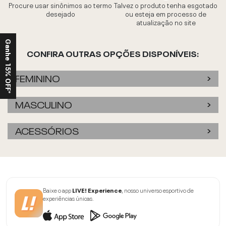
Procure usar sinônimos ao termo
Talvez o produto tenha esgotado
desejado
ou esteja em processo de
atualização no site
Ganhe 15% OFF*
CONFIRA OUTRAS OPÇÕES DISPONÍVEIS:
FEMININO
MASCULINO
ACESSÓRIOS
Baixe o app
LIVE! Experience
, nosso universo esportivo de
experiências únicas.