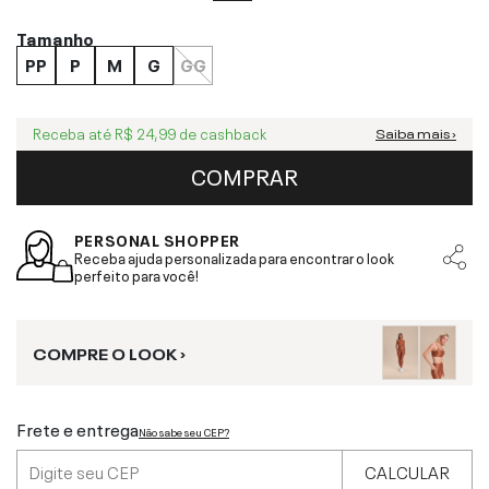
Tamanho
PP
P
M
G
GG
Receba até
R$ 24,99
de cashback
Saiba mais ›
COMPRAR
PERSONAL SHOPPER
Receba ajuda personalizada para encontrar o look
perfeito para você!
COMPRE O LOOK ›
Frete e entrega
Não sabe seu CEP?
CALCULAR