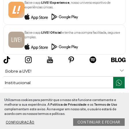
Baixe o app
LIVE! Experience
, nosso universo esportivo de
experiências únicas.
Baixe o app
LIVE! Oficial
e tenha uma compra facilitada, segura e
simples.
Sobre a LIVE!
Institucional
Informações
Utilizamos cookies para permitir que o nosso site funcione corretamente e
melhorar a sua experiência. A
Politica de Privacidade
e os
Termos de Uso
Ajuda
complementam este aviso. Ao navegar em nosso site, o usuário estará de
acordo com os nossos termos e políticas.
Segurança e Qualidade
CONTINUAR E FECHAR
CONFIGURAÇÃO
LIVE!
©
2026
- TODOS OS DIREITOS RESERVADOS -
RUA MANOEL FRANCISCO
DA COSTA, 1600 - BAIRRO VIEIRA - CEP 89257-207
-
JARAGUÁ DO SUL
/
SC
-