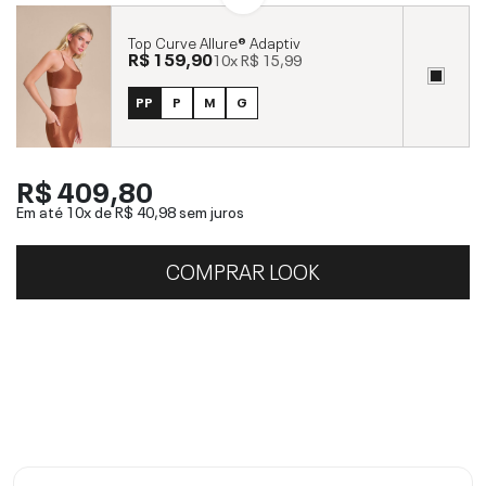
Top Curve Allure® Adaptiv
R$ 159,90
10x
R$ 15,99
PP
P
M
G
R$ 409,80
Em até 10x de
R$ 40,98
sem juros
COMPRAR LOOK