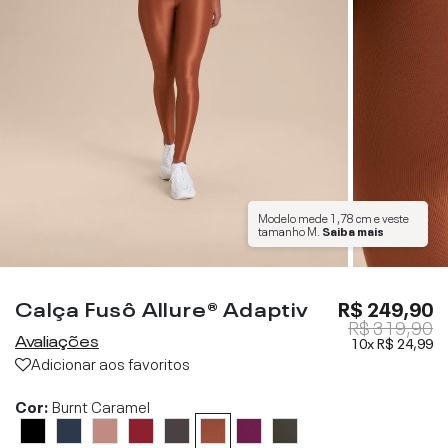
Modelo mede
1,78 cm
e veste
tamanho
M
.
Saiba mais
Calça Fusô Allure® Adaptiv
R$ 249,90
R$ 319,90
Avaliações
10x
R$ 24,99
Adicionar aos favoritos
Cor:
Burnt Caramel