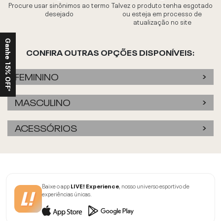
Procure usar sinônimos ao termo
Talvez o produto tenha esgotado
desejado
ou esteja em processo de
atualização no site
Ganhe 15% OFF*
CONFIRA OUTRAS OPÇÕES DISPONÍVEIS:
FEMININO
MASCULINO
ACESSÓRIOS
Baixe o app
LIVE! Experience
, nosso universo esportivo de
experiências únicas.