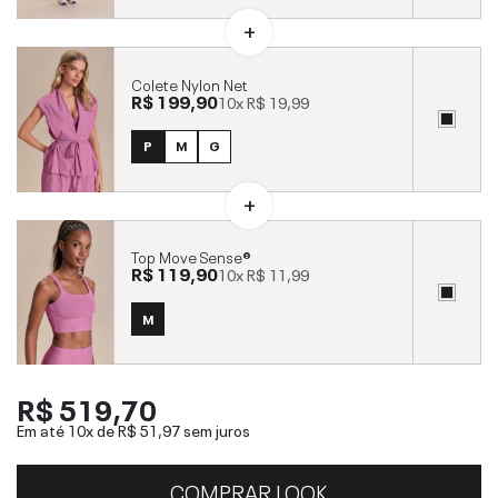
Colete Nylon Net
R$ 199,90
10x
R$ 19,99
P
M
G
Top Move Sense®
R$ 119,90
10x
R$ 11,99
M
R$ 519,70
Em até 10x de
R$ 51,97
sem juros
COMPRAR LOOK