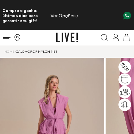
Compre e ganhe:
Ver Opções
últimos dias para
garantir seu gift!
HOME
CALÇA CROP NYLON NET