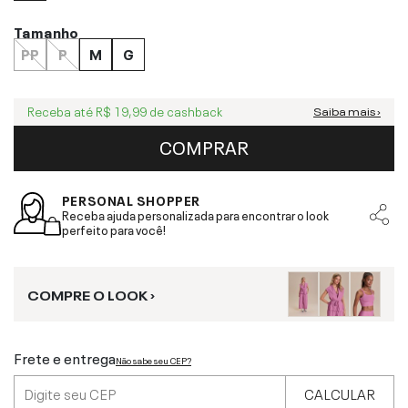
Tamanho
PP
P
M
G
Receba até
R$ 19,99
de cashback
Saiba mais ›
COMPRAR
PERSONAL SHOPPER
Receba ajuda personalizada para encontrar o look
perfeito para você!
COMPRE O LOOK ›
Frete e entrega
Não sabe seu CEP?
CALCULAR