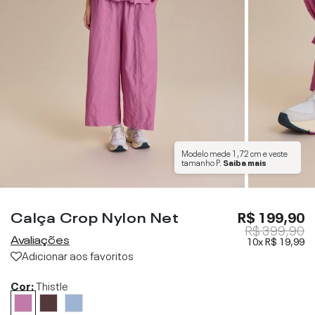
Modelo mede
1,72 cm
e veste
tamanho
P
.
Saiba mais
Calça Crop Nylon Net
R$ 199,90
R$ 399,90
Avaliações
10x
R$ 19,99
Adicionar aos favoritos
Cor:
Thistle