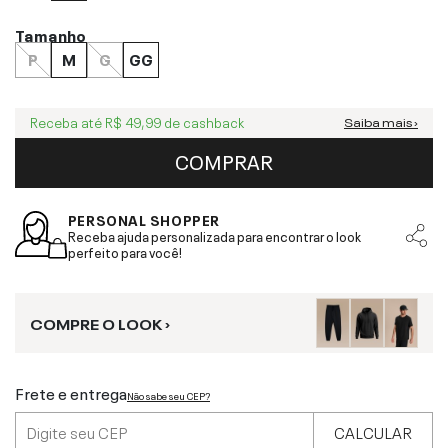
Tamanho
P
M
G
GG
Receba até
R$ 49,99
de cashback
Saiba mais ›
COMPRAR
PERSONAL SHOPPER
Receba ajuda personalizada para encontrar o look
perfeito para você!
COMPRE O LOOK ›
Frete e entrega
Não sabe seu CEP?
CALCULAR