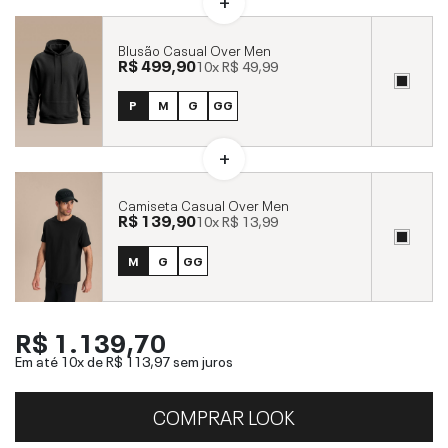
Blusão Casual Over Men
R$ 499,90
10x
R$ 49,99
P
M
G
GG
Camiseta Casual Over Men
R$ 139,90
10x
R$ 13,99
M
G
GG
R$ 1.139,70
Em até 10x de
R$ 113,97
sem juros
COMPRAR LOOK