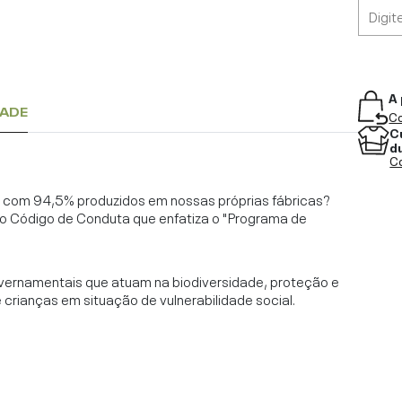
A 
DADE
Co
C
d
Co
l, com 94,5% produzidos em nossas próprias fábricas?
o Código de Conduta que enfatiza o "Programa de
vernamentais que atuam na biodiversidade, proteção e
rianças em situação de vulnerabilidade social.