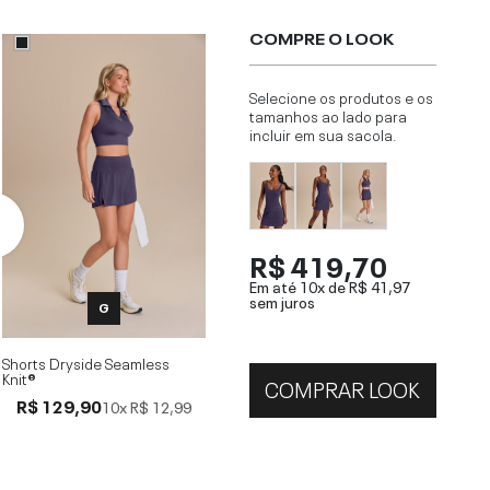
COMPRE O LOOK
Selecione os produtos e os
tamanhos ao lado para
incluir em sua sacola.
R$ 419,70
Em até 10x de
R$ 41,97
sem juros
G
Shorts Dryside Seamless
Knit®
COMPRAR LOOK
R$ 129,90
10x
R$ 12,99