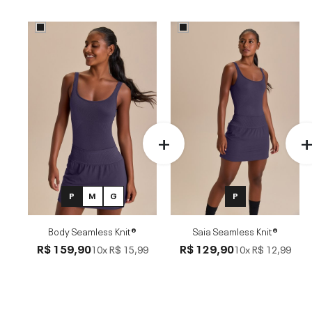
P
M
G
P
Body Seamless Knit®
Saia Seamless Knit®
R$ 159,90
R$ 129,90
10x
R$ 15,99
10x
R$ 12,99