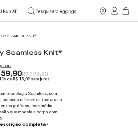
Tops
Pesquisar:
Leggings
E! Run XP
Moda Praia
ODY SEAMLESS KNIT®
y Seamless Knit®
ações
159,90
R$ 329,90
 10x de
R$ 15,99
sem juros
em tecnologia Seamless, sem
, combina diferentes texturas e
entos gráficos, com média
ssão que modela o corpo com
o.
descrição completa ›