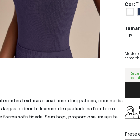
Cor:
T
Tama
P
Modelo
tamanh
Rece
cash
iferentes texturas e acabamentos gráficos, com média
largas, o decote levemente quadrado na frente e o
 forma sofisticada. Sem bojo, proporciona um ajuste
Frete 