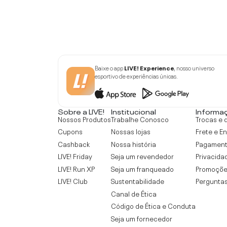
Baixe o app
LIVE! Experience
, nosso universo
esportivo de experiências únicas.
Sobre a LIVE!
Institucional
Informa
Nossos Produtos
Trabalhe Conosco
Trocas e 
Cupons
Nossas lojas
Frete e E
Cashback
Nossa história
Pagamen
LIVE! Friday
Seja um revendedor
Privacida
LIVE! Run XP
Seja um franqueado
Promoçõe
LIVE! Club
Sustentabilidade
Perguntas
Canal de Ética
Código de Ética e Conduta
Seja um fornecedor