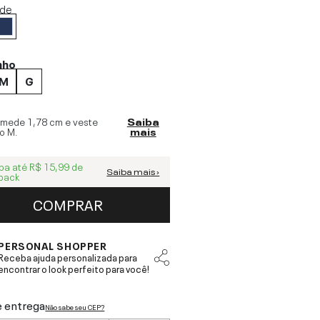
ide
nho
M
G
 mede
1,78 cm
e veste
Saiba
o
M
.
mais
ba até
R$ 15,99
de
Saiba mais ›
back
COMPRAR
PERSONAL SHOPPER
Receba ajuda personalizada para
encontrar o look perfeito para você!
e entrega
Não sabe seu CEP?