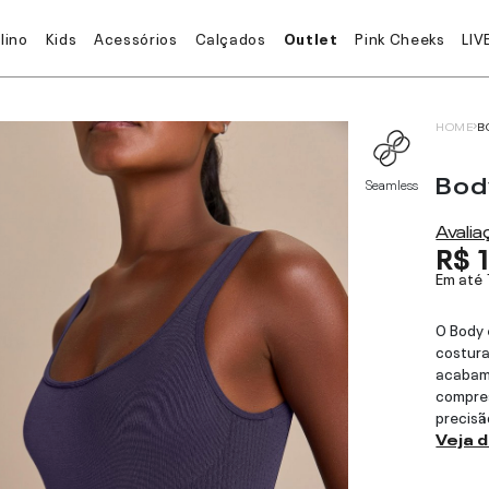
lino
Kids
Acessórios
Calçados
Outlet
Pink Cheeks
LIV
HOME
B
Bod
Seamless
Avali
R$ 
Em até
O Body 
costura
acabam
compre
precisã
Veja 