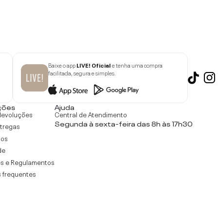
Baixe o app
LIVE! Oficial
e tenha uma compra
facilitada, segura e simples.
ções
Ajuda
devoluções
Central de Atendimento
Segunda à sexta-feira das 8h às 17h30
ntregas
tos
de
s e Regulamentos
 frequentes