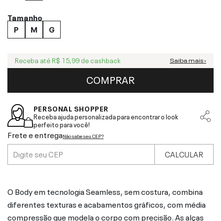
Tamanho
P
M
G
Receba até
R$ 15,99
de cashback
Saiba mais ›
COMPRAR
PERSONAL SHOPPER
Receba ajuda personalizada para encontrar o look
perfeito para você!
Frete e entrega
Não sabe seu CEP?
CALCULAR
O Body em tecnologia Seamless, sem costura, combina
diferentes texturas e acabamentos gráficos, com média
compressão que modela o corpo com precisão. As alças