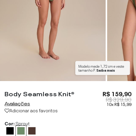
Modelo mede
1,72 cm
e veste
tamanho
P
.
Saiba mais
Body Seamless Knit®
R$ 159,90
R$ 329,90
Avaliações
10x
R$ 15,99
Adicionar aos favoritos
Cor:
Sprout