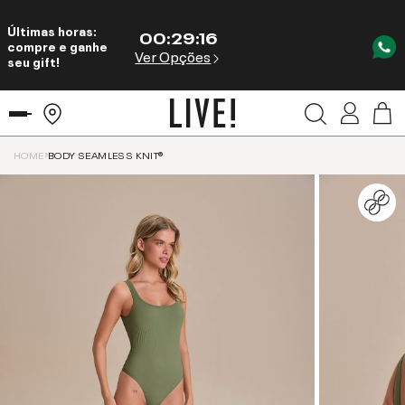
Últimas horas:
00
:
29
:
15
compre e ganhe
Ver Opções
seu gift!
HOME
BODY SEAMLESS KNIT®