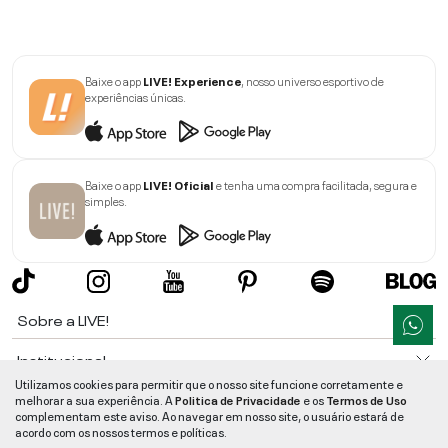
Baixe o app
LIVE! Experience
, nosso universo esportivo de
experiências únicas.
Baixe o app
LIVE! Oficial
e tenha uma compra facilitada, segura e
simples.
Sobre a LIVE!
Institucional
Utilizamos cookies para permitir que o nosso site funcione corretamente e
Informações
melhorar a sua experiência. A
Politica de Privacidade
e os
Termos de Uso
complementam este aviso. Ao navegar em nosso site, o usuário estará de
acordo com os nossos termos e políticas.
Ajuda