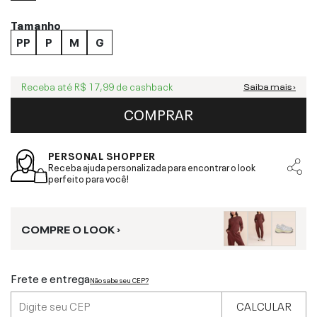
Tamanho
PP
P
M
G
Receba até
R$ 17,99
de cashback
Saiba mais ›
COMPRAR
PERSONAL SHOPPER
Receba ajuda personalizada para encontrar o look
perfeito para você!
COMPRE O LOOK ›
Frete e entrega
Não sabe seu CEP?
CALCULAR