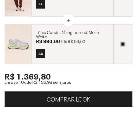
G
Tênis Condor 3 Engineered-Mesh
White
R$ 990,00
10x
R$ 99,00
40
R$ 1.369,80
Em até 10x de
R$ 136,98
sem juros
COMPRAR LOOK