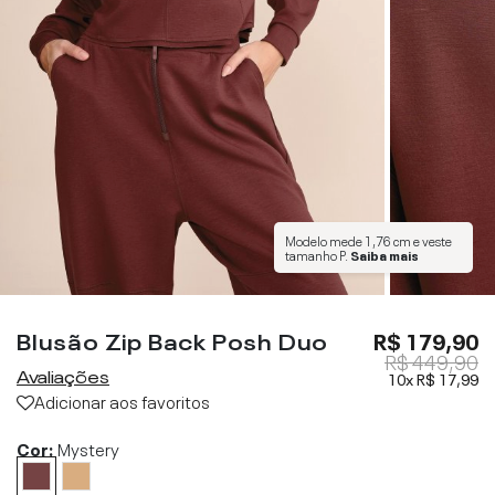
Modelo mede
1,76 cm
e veste
tamanho
P
.
Saiba mais
Blusão Zip Back Posh Duo
R$ 179,90
R$ 449,90
Avaliações
10x
R$ 17,99
Adicionar aos favoritos
Cor:
Mystery