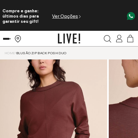
Compre e ganhe:
Ver Opções
últimos dias para
garantir seu gift!
HOME
BLUSÃO ZIP BACK POSH DUO