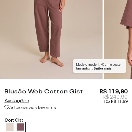
Modelo mede
1,70 cm
e veste
tamanho
P
.
Saiba mais
Blusão Web Cotton Gist
R$ 119,90
R$ 249,90
Avaliações
10x
R$ 11,99
Adicionar aos favoritos
Cor:
Gist