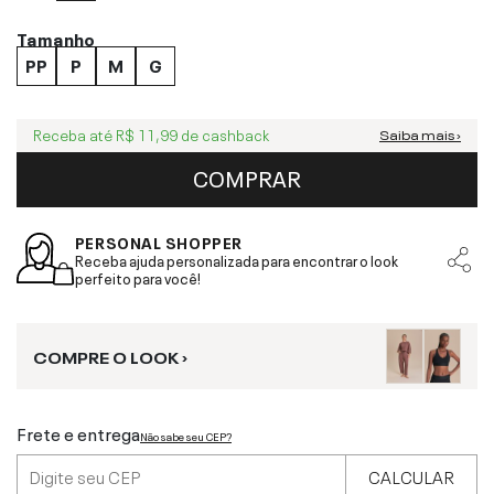
Tamanho
PP
P
M
G
Receba até
R$ 11,99
de cashback
Saiba mais ›
COMPRAR
PERSONAL SHOPPER
Receba ajuda personalizada para encontrar o look
perfeito para você!
COMPRE O LOOK ›
Frete e entrega
Não sabe seu CEP?
CALCULAR