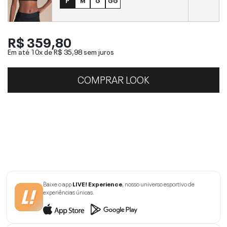
P
M
G
GG
R$ 359,80
Em até 10x de
R$ 35,98
sem juros
COMPRAR LOOK
Baixe o app
LIVE! Experience
, nosso universo esportivo de
experiências únicas.