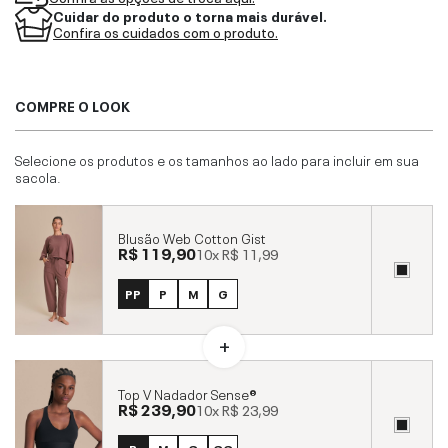
Cuidar do produto o torna mais durável.
Confira os cuidados com o produto.
COMPRE O LOOK
Selecione os produtos e os tamanhos ao lado para incluir em sua
sacola.
Blusão Web Cotton Gist
R$ 119,90
10x
R$ 11,99
PP
P
M
G
Top V Nadador Sense®
R$ 239,90
10x
R$ 23,99