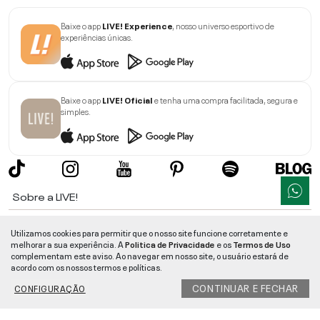
Baixe o app
LIVE! Experience
, nosso universo esportivo de
experiências únicas.
Baixe o app
LIVE! Oficial
e tenha uma compra facilitada, segura e
simples.
Sobre a LIVE!
Institucional
Utilizamos cookies para permitir que o nosso site funcione corretamente e
melhorar a sua experiência. A
Politica de Privacidade
e os
Termos de Uso
Informações
complementam este aviso. Ao navegar em nosso site, o usuário estará de
acordo com os nossos termos e políticas.
Ajuda
CONTINUAR E FECHAR
CONFIGURAÇÃO
Segurança e Qualidade