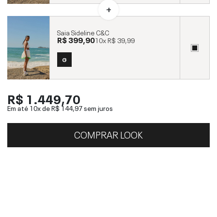
Saia Sideline C&C
R$ 399,90
10x
R$ 39,99
G
R$ 1.449,70
Em até 10x de
R$ 144,97
sem juros
COMPRAR LOOK