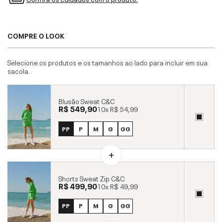
COMPRE O LOOK
Selecione os produtos e os tamanhos ao lado para incluir em sua
sacola.
Blusão Sweat C&C
R$ 549,90
10x
R$ 54,99
PP
P
M
G
GG
Shorts Sweat Zip C&C
R$ 499,90
10x
R$ 49,99
PP
P
M
G
GG