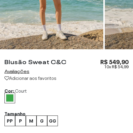
Blusão Sweat C&C
R$ 549,90
10x
R$ 54,99
Avaliações
Adicionar aos favoritos
Cor:
Court
Tamanho
PP
P
M
G
GG