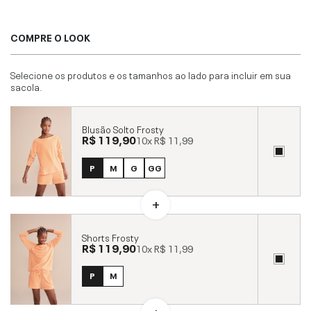
COMPRE O LOOK
Selecione os produtos e os tamanhos ao lado para incluir em sua
sacola.
Blusão Solto Frosty
R$ 119,90
10x
R$ 11,99
P
M
G
GG
Shorts Frosty
R$ 119,90
10x
R$ 11,99
P
M