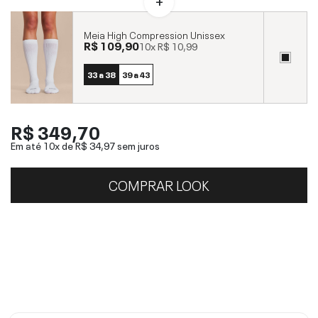
Meia High Compression Unissex
R$ 109,90
10x
R$ 10,99
33 a 38
39 a 43
R$ 349,70
Em até 10x de
R$ 34,97
sem juros
COMPRAR LOOK