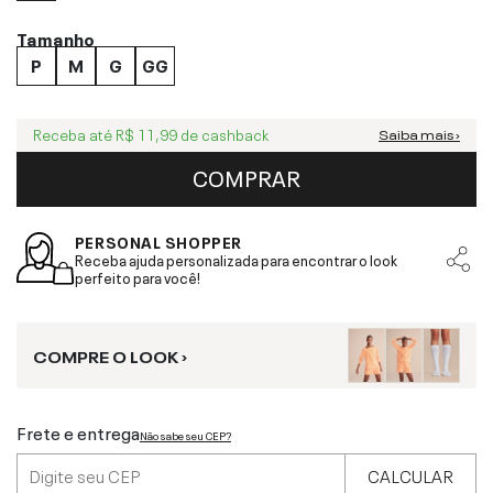
Tamanho
P
M
G
GG
Receba até
R$ 11,99
de cashback
Saiba mais ›
COMPRAR
PERSONAL SHOPPER
Receba ajuda personalizada para encontrar o look
perfeito para você!
COMPRE O LOOK ›
Frete e entrega
Não sabe seu CEP?
CALCULAR