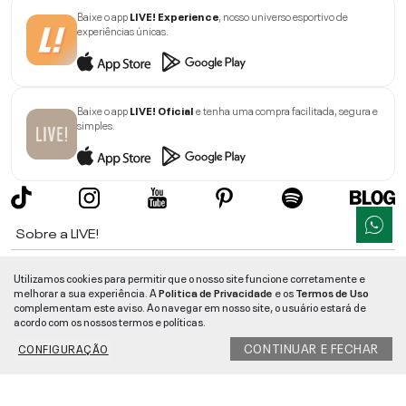
Baixe o app
LIVE! Experience
, nosso universo esportivo de
experiências únicas.
Baixe o app
LIVE! Oficial
e tenha uma compra facilitada, segura e
simples.
Sobre a LIVE!
Institucional
Utilizamos cookies para permitir que o nosso site funcione corretamente e
melhorar a sua experiência. A
Politica de Privacidade
e os
Termos de Uso
Informações
complementam este aviso. Ao navegar em nosso site, o usuário estará de
acordo com os nossos termos e políticas.
Ajuda
CONTINUAR E FECHAR
CONFIGURAÇÃO
Segurança e Qualidade
LIVE!
©
2026
- TODOS OS DIREITOS RESERVADOS -
RUA MANOEL FRANCISCO