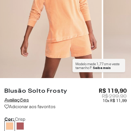
Modelo mede
1,77 cm
e veste
tamanho
P
.
Saiba mais
Blusão Solto Frosty
R$ 119,90
R$ 299,90
Avaliações
10x
R$ 11,99
Adicionar aos favoritos
Cor:
Crisp