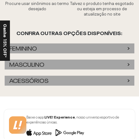
Procure usar sinônimos ao termo
Talvez o produto tenha esgotado
desejado
ou esteja em processo de
atualização no site
Ganhe 15% OFF*
CONFIRA OUTRAS OPÇÕES DISPONÍVEIS:
FEMININO
MASCULINO
ACESSÓRIOS
Baixe o app
LIVE! Experience
, nosso universo esportivo de
experiências únicas.