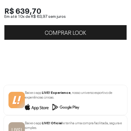
R$ 639,70
Em até 10x de
R$ 63,97
sem juros
COMPRAR LOOK
Baixe o app
LIVE! Experience
, nosso universo esportivo de
experiências únicas.
Baixe o app
LIVE! Oficial
e tenha uma compra facilitada, segura e
simples.