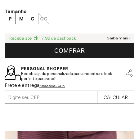
Tamanho
P
M
G
GG
Receba até
R$ 17,99
de cashback
Saiba mais ›
COMPRAR
PERSONAL SHOPPER
Receba ajuda personalizada para encontrar o look
perfeito para você!
Frete e entrega
Não sabe seu CEP?
CALCULAR