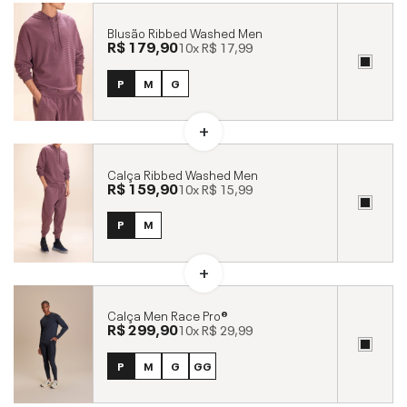
Blusão Ribbed Washed Men
R$ 179,90
10x
R$ 17,99
P
M
G
Calça Ribbed Washed Men
R$ 159,90
10x
R$ 15,99
P
M
Calça Men Race Pro®
R$ 299,90
10x
R$ 29,99
P
M
G
GG