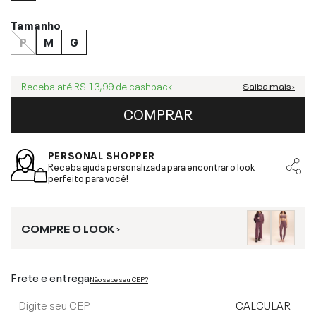
Tamanho
P
M
G
Receba até
R$ 13,99
de cashback
Saiba mais ›
COMPRAR
PERSONAL SHOPPER
Receba ajuda personalizada para encontrar o look
perfeito para você!
COMPRE O LOOK ›
Frete e entrega
Não sabe seu CEP?
CALCULAR