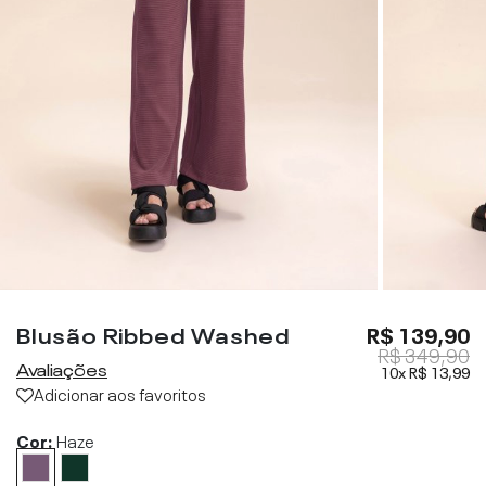
Blusão Ribbed Washed
R$ 139,90
R$ 349,90
Avaliações
10x
R$ 13,99
Adicionar aos favoritos
Cor:
Haze