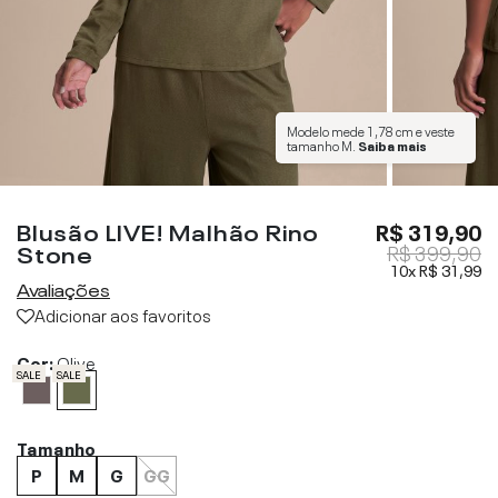
Modelo mede
1,78 cm
e veste
tamanho
M
.
Saiba mais
Blusão LIVE! Malhão Rino
R$ 319,90
Stone
R$ 399,90
10x
R$ 31,99
Avaliações
Adicionar aos favoritos
Cor:
Olive
SALE
SALE
Tamanho
P
M
G
GG