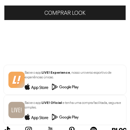
COMPRAR LOOK
Baixe o app
LIVE! Experience
, nosso universo esportivo de
experiências únicas.
Baixe o app
LIVE! Oficial
e tenha uma compra facilitada, segura e
simples.