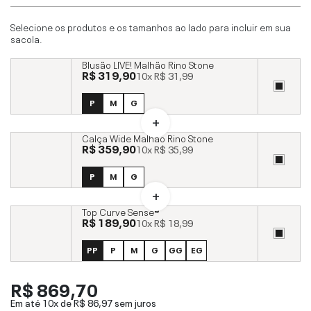
Selecione os produtos e os tamanhos ao lado para incluir em sua
sacola.
Blusão LIVE! Malhão Rino Stone
R$ 319,90
10x
R$ 31,99
P
M
G
Calça Wide Malhão Rino Stone
R$ 359,90
10x
R$ 35,99
P
M
G
Top Curve Sense®
R$ 189,90
10x
R$ 18,99
PP
P
M
G
GG
EG
R$ 869,70
Em até 10x de
R$ 86,97
sem juros