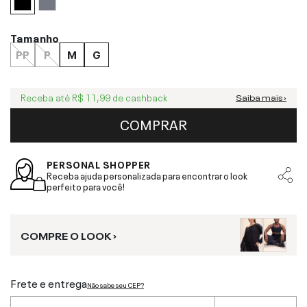
Tamanho
PP
P
M
G
Receba até
R$ 11,99
de cashback
Saiba mais ›
COMPRAR
PERSONAL SHOPPER
Receba ajuda personalizada para encontrar o look
perfeito para você!
COMPRE O LOOK ›
Frete e entrega
Não sabe seu CEP?