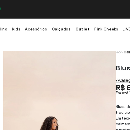
lino
Kids
Acessórios
Calçados
Outlet
Pink Cheeks
LIV
HOME
B
Blu
Avali
R$ 
Em até
Blusa 
tradici
Em teci
caiment
e prote