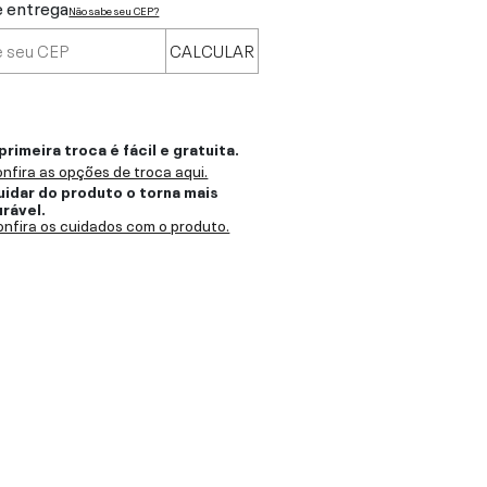
e entrega
Não sabe seu CEP?
CALCULAR
primeira troca é fácil e gratuita.
nfira as opções de troca aqui.
uidar do produto o torna mais
urável.
nfira os cuidados com o produto.