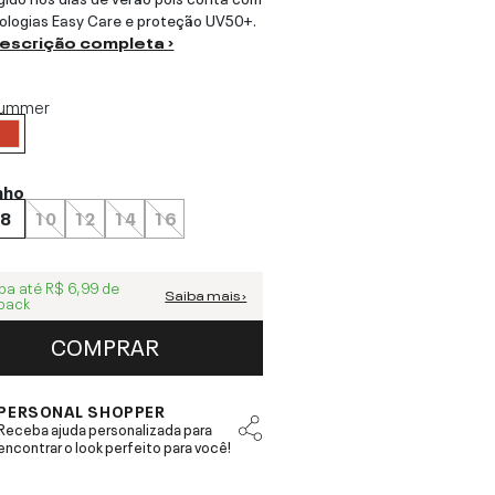
ologias Easy Care e proteção UV50+.
descrição completa ›
ummer
nho
8
10
12
14
16
ba até
R$ 6,99
de
Saiba mais ›
back
COMPRAR
PERSONAL SHOPPER
Receba ajuda personalizada para
encontrar o look perfeito para você!