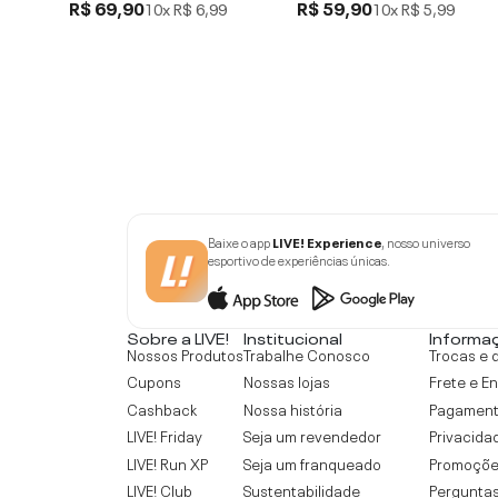
R$ 69,90
R$ 59,90
10x
R$ 6,99
10x
R$ 5,99
Baixe o app
LIVE! Experience
, nosso universo
esportivo de experiências únicas.
Sobre a LIVE!
Institucional
Informa
Nossos Produtos
Trabalhe Conosco
Trocas e 
Cupons
Nossas lojas
Frete e E
Cashback
Nossa história
Pagamen
LIVE! Friday
Seja um revendedor
Privacida
LIVE! Run XP
Seja um franqueado
Promoçõe
LIVE! Club
Sustentabilidade
Perguntas