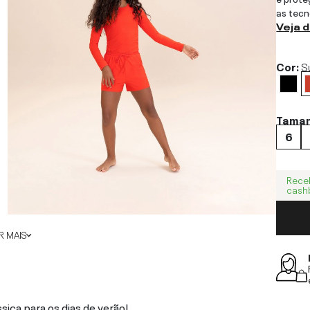
as tecn
Veja 
Cor:
S
Tama
6
Rece
cash
 MAIS
ica para os dias de verão!