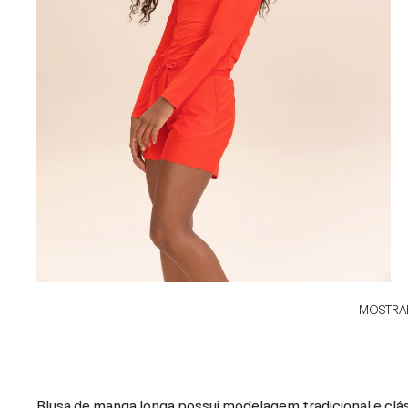
MOSTRAR
Blusa de manga longa possui modelagem tradicional e cláss