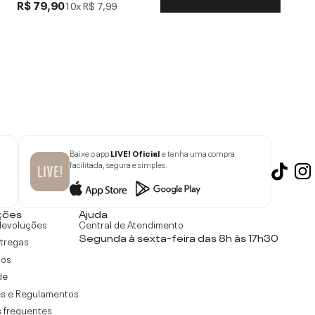
R$ 79,90
10x
R$ 7,99
Baixe o app
LIVE! Oficial
e tenha uma compra
facilitada, segura e simples.
ções
Ajuda
devoluções
Central de Atendimento
Segunda à sexta-feira das 8h às 17h30
ntregas
tos
de
s e Regulamentos
 frequentes