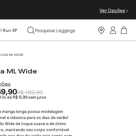
Ver Opções
Tops
Pesquisar:
Leggings
E! Run XP
Moda Praia
LUSA ML WIDE
sa ML Wide
ações
69,90
R$ 169,90
 10x de
R$ 6,99
sem juros
de manga longa possui modelagem
onal e clássica para os dias de verão!
do Wide de toque suave e de ótimo
o, mantendo seu corpo confortável
gido nos dias de verão pois conta com