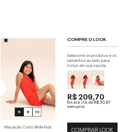
COMPRE O LOOK
Selecione os produtos e os
tamanhos ao lado para
incluir em sua sacola.
R$ 209,70
Em até 10x de
R$ 20,97
sem juros
6
8
10
Macacão Curto Wide Kids
COMPRAR LOOK