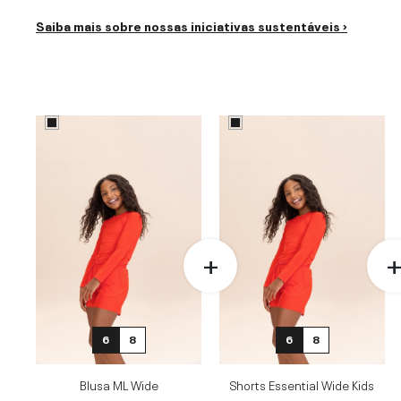
Saiba mais sobre nossas iniciativas sustentáveis ›
6
8
6
8
Blusa ML Wide
Shorts Essential Wide Kids